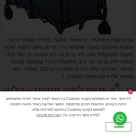
עגלת שטח ממותגת – שימושית, בולטת, במחיר מעולה! מתנה
עסקית שאנשים באמת ישתמשו בה – זה לא פשוט למצוא. עגלת
השטח המתקפלת שלנו היא בדיוק זה. היא סוחבת עד 100 קילו,
נוסעת חלק גם על חול בים, ומתקפלת לגודל קומפקטי שנכנס
לבגאז’. הגלגלים שלה רחבים ומסתובבים 360 מעלות – מה
שאומר שהיא לא נתקעת בשום […]
0
נרתיק אטום למים ממותג – הלוגו
שלך צף על המים!
לידיעתך, אתר זה משתמש בקובצי Cookies בין השאר לצורך שיפור חוויית המשתמש,
ניתוח ביצועים, והתאמת תכנים ופרסומות. המשך הגלישה באתר מהווה הסכמה
לשימוש בקובצי Cookies בהתאם למדיניות שלנו.
למידע נוסף והרחבה, עי/י ב
מדיניות פרטיות
מאושר