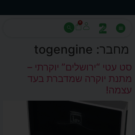
עצב בעצמך - הכן הדמייה לכל פריט בקלות
מחיר 
0
מחבר:
togengine
סט עטי “ירושלים” יוקרתי –
מתנת יוקרה שמדברת בעד
עצמה!