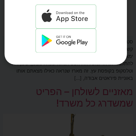
סט ימאות לשולחן – מה כולל הסט וכמה הוא עולה? לפעמים
קשה לבחור רק פריט אחד, אז למה לא לקחת הכל ביחד? סט
ימאות זו המתנה המושלמת למי שרוצה להביא אותה בענק בלי
להתלבט. תראו למשל את הסט המלא שכולל מצפן, שעון חול
וטלסקופ בקופסת עץ. זה מארז שנראה כאילו מצאתם אותו
באוניית פיראטים אבודה, […]
מאזניים לשולחן – הפריט
שמשדרג כל משרד!