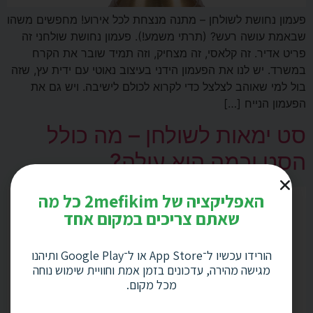
פעמון נחושת לשולחן – מתנה מנצחת לכל אירוע! מחפשים משהו
שבאמת עושה רעש? (תרתי משמע!). פעמון נחושת שולחני זה
פריט אדיר. זה קלאסי, זה מצחיק, וזה תמיד שובר את הקרח
במשרד. יש לנו את הפעמון הידני בעיצוב נאוטי עם ידית עץ, שזה
בול למי שאוהב לצלצל כדי לקרוא לכולם לישיבה. ויש גם את
הפעמון הנייח […]
סט ימאות לשולחן – מה כולל
הסט וכמה הוא עולה?
האפליקציה של 2mefikim כל מה
שאתם צריכים במקום אחד
הורידו עכשיו ל־App Store או ל־Google Play ותיהנו
מגישה מהירה, עדכונים בזמן אמת וחוויית שימוש נוחה
מכל מקום.