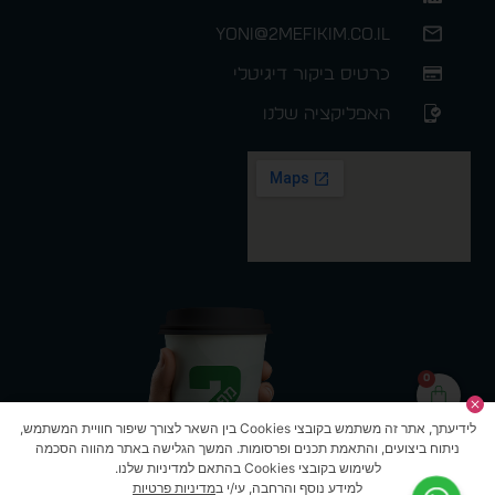
yoni@2mefikim.co.il
כרטיס ביקור דיגיטלי
האפליקציה שלנו
0
לידיעתך, אתר זה משתמש בקובצי Cookies בין השאר לצורך שיפור חוויית המשתמש,
ניתוח ביצועים, והתאמת תכנים ופרסומות. המשך הגלישה באתר מהווה הסכמה
לשימוש בקובצי Cookies בהתאם למדיניות שלנו.
למידע נוסף והרחבה, עי/י ב
מדיניות פרטיות