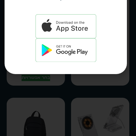
כרית עיסוי שיאצו
צידנית קשיחה
מחממת 4 ראשי עיסוי
Retro-Freeze
מסתובבים ו-3 דרגות
רצועת כתף עור נפח
מהירות דגם 5404
20 ליטר דגם 3020
בחר אפשרויות