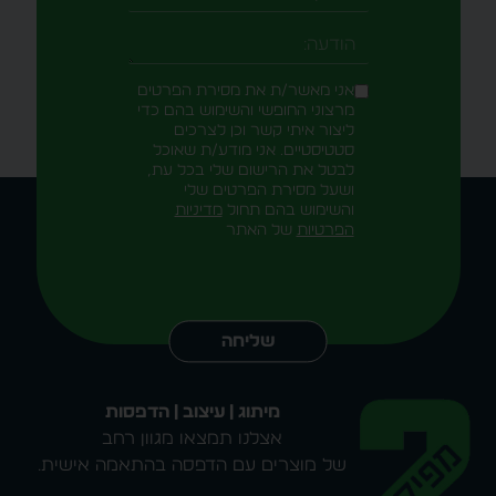
טלפון
-field_aaf7f3c
הודעה
אני מאשר/ת את מסירת הפרטים
מרצוני החופשי והשימוש בהם כדי
ליצור איתי קשר וכן לצרכים
סטטיסטיים. אני מודע/ת שאוכל
לבטל את הרישום שלי בכל עת,
ושעל מסירת הפרטים שלי
והשימוש בהם תחול
מדיניות
הפרטיות
של האתר
Alternative:
שליחה
מיתוג | עיצוב | הדפסות
אצלנו תמצאו מגוון רחב
של מוצרים עם הדפסה בהתאמה אישית.