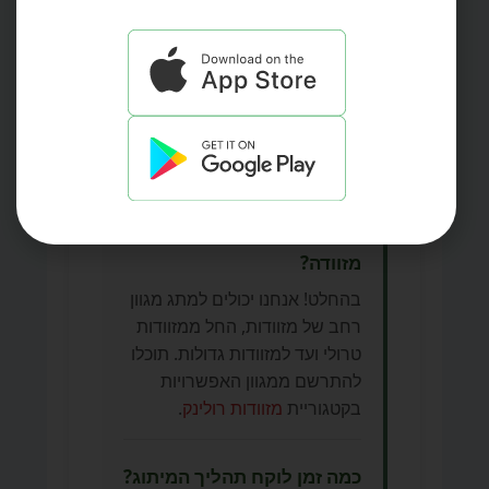
את עצמכם
כמה עולה למתג מזוודה?
המחיר משתנה בהתאם לסוג
המזוודה, הכמות והעיצוב. הכי טוב
ליצור איתנו קשר ולקבל הצעת
מחיר מותאמת אישית.
האם אפשר למתג כל סוג של
מזוודה?
בהחלט! אנחנו יכולים למתג מגוון
רחב של מזוודות, החל ממזוודות
טרולי ועד למזוודות גדולות. תוכלו
להתרשם ממגוון האפשרויות
בקטגוריית
מזוודות רולינק
.
כמה זמן לוקח תהליך המיתוג?