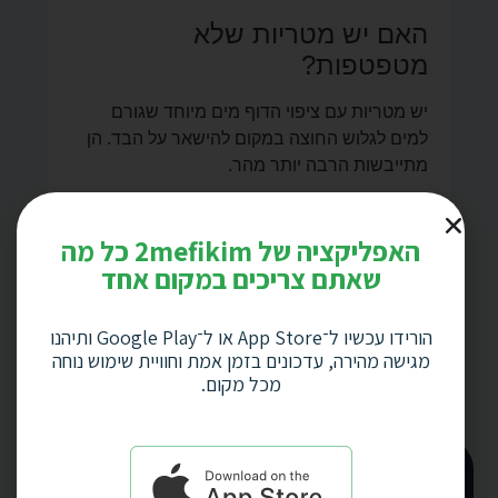
האם יש מטריות שלא
מטפטפות?
יש מטריות עם ציפוי הדוף מים מיוחד שגורם
למים לגלוש החוצה במקום להישאר על הבד. הן
מתייבשות הרבה יותר מהר.
בסוף, אם המטרייה שלכם ממשיך לטפטף למרות
הכל, אולי הגיע הזמן לשדרג למשהו יותר טוב. יש
האפליקציה של 2mefikim כל מה
לנו
מגוון רחב
של מטריות שמתייבשות מהר ולא
שאתם צריכים במקום אחד
עושות בלגן.
עקבו אחרינו ב
פייסבוק
לעוד טיפים לחורף!
הורידו עכשיו ל־App Store או ל־Google Play ותיהנו
מגישה מהירה, עדכונים בזמן אמת וחוויית שימוש נוחה
מכל מקום.
השארת פרטים