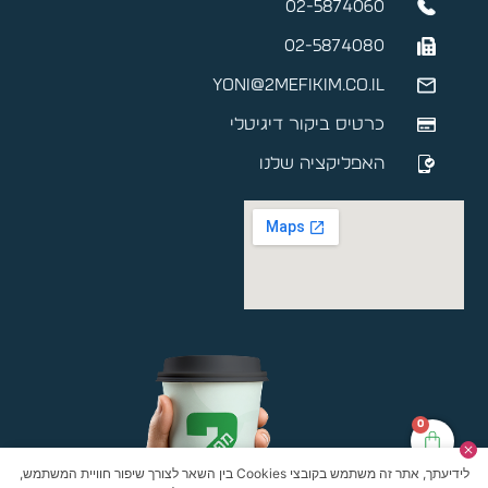
02-5874060
02-5874080
yoni@2mefikim.co.il
כרטיס ביקור דיגיטלי
האפליקציה שלנו
0
לידיעתך, אתר זה משתמש בקובצי Cookies בין השאר לצורך שיפור חוויית המשתמש,