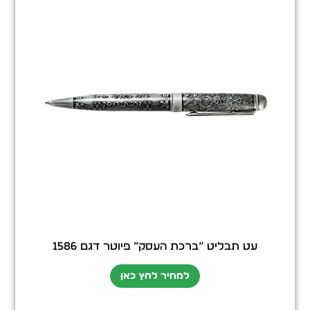
עט תבליט “ברכת העסק” פיוטר דגם 1586
למחיר לחץ כאן