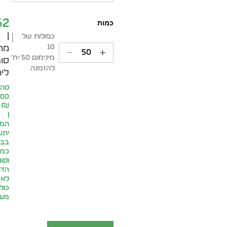
62
|
כפולות של
10
מח
מינימום 50 יח׳
סופ
להזמנה
ליח
סה״
.00
₪
|
המח
יתע
בבח
כמו
וסוג
הדפ
לא
כול
מע״