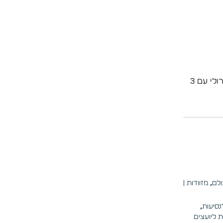
קיבולת עצומה של 40 ליטרים, מנעול TSA מובנה וידית טרולי עם 3
,
מזוודות |
נסיעות
,
 ליועצים