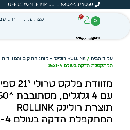
office@2mefikim.co.il
02-5874060
מן מיידית מתוך מלאי קיים
ע
0
קצת עלינו
תיק עבו
עמוד הבית
/
Rollink רולינק - מותג התיקים והמזוודות המתקדם בעולם
המתקפלת הדקה בעולם 1521-4
מזוודת פלקס טרולי 
עם 4 גלגלים, מ
תוצרת רולינק ROLLINK
המתקפלת הדקה בעולם 1521-4