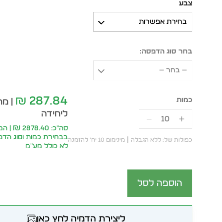
צבע
בחירת אפשרות
בחר סוג הדפסה:
— בחר —
287.84
₪
| מח
ליחידה
סה״כ: 878.40
בבחירת כמות וסוג הד
כפולות של: ללא הגבלה
מינימום 10 יח׳ להזמנה
לא כולל מע״מ
הוספה לסל
ליצירת הדמיה לחץ כאן