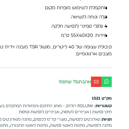
מתקפלת לשימוש מופחת מקום
קלה ונוחה לנשיאה
4 גלגלי ספינר לנסיעה חלקה
מידות: 55x40x20 ס”מ
מצבים ארגונומיים.
אהבתם? שתפו!
מק"ט
1521
קטגוריות:
Rollink רולינק - מותג התיקים והמזוודות המתקדם בעולם
תיקי נסיעות | אביזרים לטיסות
,
אביזרים לנסיעות וטיסות
תגיות:
גאדג'טים לנסיעות
,
מוצרי קד"מ לכנסים
,
מתנה לגאדג'טים ל
מתנה לנסיעות
,
מתנות לאנשי נסיעות
,
מתנות לאנשי תחבורה
,
מתנות