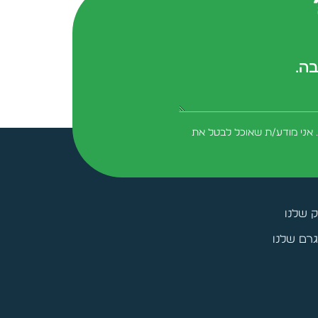
בה.
form-field-field_aaf7f3c
 אני מודע/ת שאוכל לבטל את
ק שלנו
רם שלנו