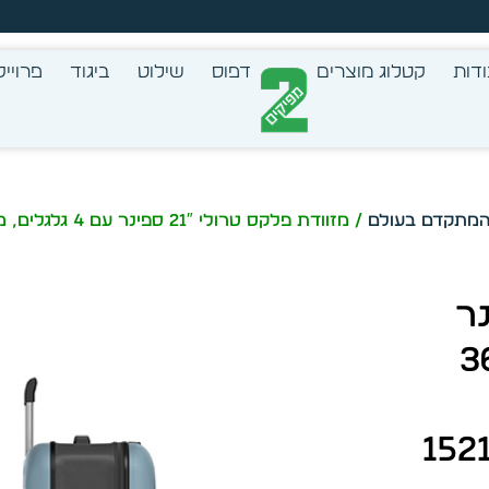
צב בעצמך - הכן הדמייה לכל פריט בקלות
דות
קטלוג מוצרים
דפוס
שילוט
ביגוד
פרוייק
21″ ספינר
סתובבת ^360