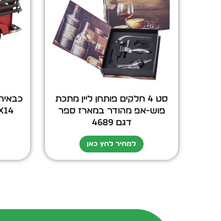
סט 4 חלקים פותחן ליין מתכת
כבאית
פוש-אפ מהודר במארז ספר
31X12X14
דגם 4689
למחיר לחץ כאן