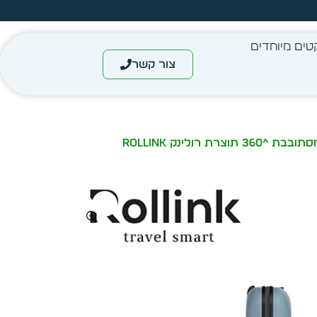
מחיר מיידי- מותאם לפי כמות
טים מיוחדים
צור קשר
/ מזוודת פלקס טרולי 21″ ספינר עם 4 גלגלים, מסתובבת ^360 תוצרת רולינק ROLLINK