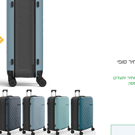
יר סופי
2 ₪ | המחיר יתעדכן
פסה