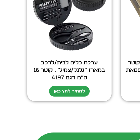
קוטר
ערכת כלים לבית/לרכב
ופסאת
במארז “גלגל/צמיג” , קוטר 16
ס”מ דגם 4197
למחיר לחץ כאן