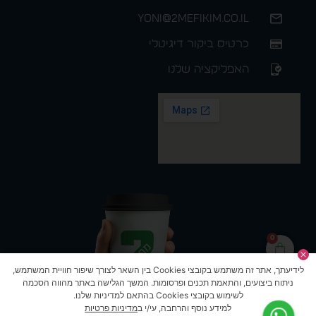
yoni@2mefikim.co.il
כרטיס ביקור דיגיטלי
האפליקציה שלנו
0
לידיעתך, אתר זה משתמש בקובצי Cookies בין השאר לצורך שיפור חוויית המשתמש,
ניתוח ביצועים, והתאמת תכנים ופרסומות. המשך הגלישה באתר מהווה הסכמה
לשימוש בקובצי Cookies בהתאם למדיניות שלנו.
למידע נוסף והרחבה, עי/י ב
מדיניות פרטיות