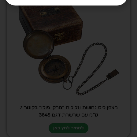
מצפן כיס נחושת וזכוכית “מרקו פולו” בקוטר 7
ס”מ עם שרשרת דגם 3645
למחיר לחץ כאן