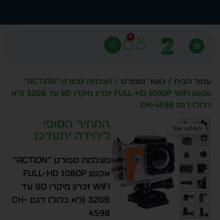
עצב בעצמך - הכן הדמייה לכל פריט בקלות
מחיר 
0
עמוד הבית
/
כושר וספורט
/ מצלמת ספורט “Action”
אקשן FULL-HD 1080P WiFi זכרון מיקרו SD עד 32GB (לא
כלול) דגם CH-4598
המחיר הסופי
המלאי אזל
ליחידה יתעדכן
מצלמת ספורט “Action”
אקשן FULL-HD 1080P
WiFi זכרון מיקרו SD עד
32GB (לא כלול) דגם CH-
4598