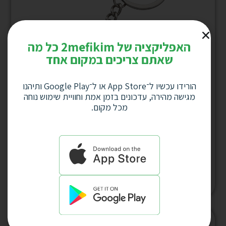
האפליקציה של 2mefikim כל מה
שאתם צריכים במקום אחד
הורידו עכשיו ל־App Store או ל־Google Play ותיהנו
מגישה מהירה, עדכונים בזמן אמת וחוויית שימוש נוחה
מכל מקום.
מחזיק מפתחות מלבני “תפילת הדרך” עם
מטבע נשלף דגם 2822
למחיר לחץ כאן