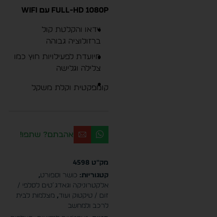
Full-HD 1080P עם WiFi
וידאו והקלטת קול
ברזולוציה גבוהה
מיועדת לפעילויות חוץ כמו
צלילה וגלישה
קומפקטית וקלת משקל
אהבתם? שתפו!
מק"ט
4598
קטגוריות:
כושר וספורט
,
אלקטרוניקה וגאדג´טים לסלפי /
זום / טיקטוק ועוד
,
מצלמות לבית
לרכב ולמחשב