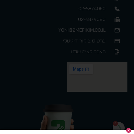
02-5874060
02-5874080
yoni@2mefikim.co.il
כרטיס ביקור דיגיטלי
האפליקציה שלנו
0