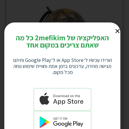
האפליקציה של 2mefikim כל מה
שאתם צריכים במקום אחד
הורידו עכשיו ל־App Store או ל־Google Play ותיהנו
מגישה מהירה, עדכונים בזמן אמת וחוויית שימוש נוחה
מכל מקום.
גלובוס עתיק בקוטר 20 ס”מ עם קשת מתכת על
בסיס עץ עם מגרה ברוחב 15 ס”מ דגם 4501
למחיר לחץ כאן