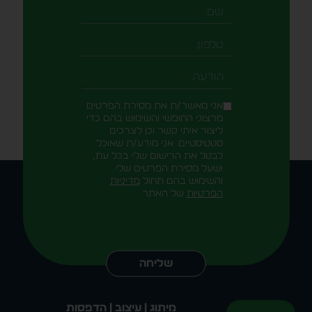
שם
טלפון
-field_aaf7f3c
הודעה
אני מאשר/ת את מסירת הפרטים
מרצוני החופשי והשימוש בהם כדי
ליצור איתי קשר וכן לצרכים
סטטיסטיים. אני מודע/ת שאוכל
לבטל את הרישום שלי בכל עת,
ושעל מסירת הפרטים שלי
והשימוש בהם תחול
מדיניות
הפרטיות
של האתר
Alternative:
שליחה
מיתוג | עיצוב | הדפסות