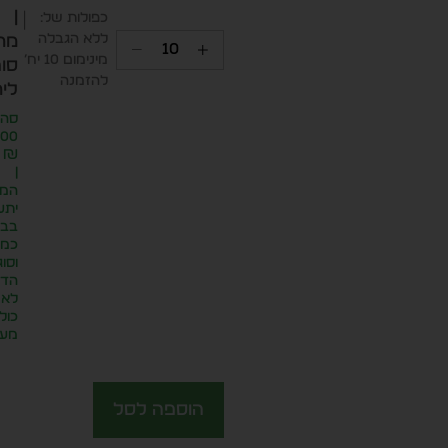
|
כפולות של:
ללא הגבלה
מח
מינימום 10 יח׳
סופ
להזמנה
ליח
סה״
.00
₪
|
המח
יתע
בבח
כמו
וסוג
הדפ
לא
כול
מע״
הוספה לסל