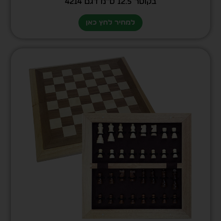
בקוטר 12.5 ס”מ דגם 4214
למחיר לחץ כאן