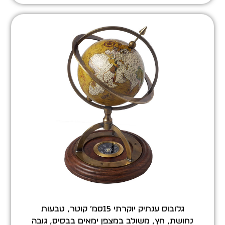
גלובוס ענתיק יוקרתי 15סמ’ קוטר, טבעות
נחושת, חץ, משולב במצפן ימאים בבסיס, גובה