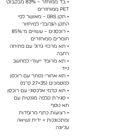
• בד ממוחזר – 83% מבקבוקי
PET ממוחזרים
• תקן GRS – מאושר לפי
התקן הגלובלי למיחזור
• רוכסנים – עשויים מ־85%
חומרים ממוחזרים
• תא מרכזי גדול עם פתיחה
רחבה
• תא מרופד ייעודי למחשב
נייד
• תא אחורי נסתר עם רוכסן
למסמכים (35×27 ס”מ)
• תא קדמי אלכסוני עם רוכסן
• סגירת קלפה מגנטית עם
תא נוסף
• רצועות כתף מרופדות
ומתכווננות + ידית נשיאה
עליונה