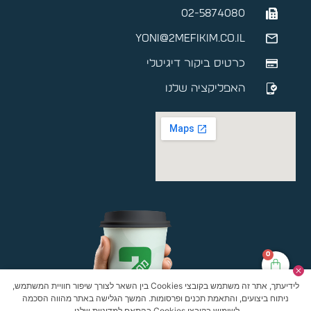
02-5874080
yoni@2mefikim.co.il
כרטיס ביקור דיגיטלי
האפליקציה שלנו
0
לידיעתך, אתר זה משתמש בקובצי Cookies בין השאר לצורך שיפור חוויית המשתמש,
ניתוח ביצועים, והתאמת תכנים ופרסומות. המשך הגלישה באתר מהווה הסכמה
לשימוש בקובצי Cookies בהתאם למדיניות שלנו.