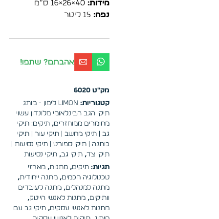
מידות:
40×26×16 ס”מ
נפח:
15 ליטר
אהבתם? שתפו!
מק"ט
6020
קטגוריות:
LIMON לימון - מותג
תיקי הגב הבינלאומי מלונדון עשוי
מחומרים ממוחזרים
,
תיקים: תיקי
גב | תיקי מחשב | תיקי עור | תיקי
כותנה | תיקי ספורט | תיקי נסיעות |
תיקי צד
,
תיקי גב
,
תיקי נסיעות
תגיות:
תיקים
,
מתנות
,
מארזי
טכנולוגיה חכמים
,
מתנה ייחודית
,
מתנה למנהלים
,
מתנה לעובדים
וותיקים
,
מתנות לאנשי הייטק
,
מתנות לאנשי עסקים
,
תיקי גב עם
מיתוג
,
תיקים לאנשי עסקים