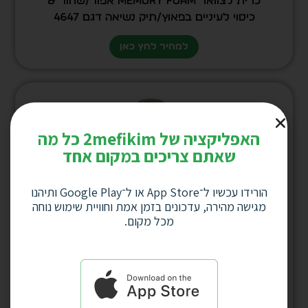
כרית לצוואר MEMORY FOAM אפור/שחור &
כיסוי לעיניים בפאוץ/תיק נשיאה דגם 4647
למחיר לחץ כאן
האפליקציה של 2mefikim כל מה
שאתם צריכים במקום אחד
הורידו עכשיו ל־App Store או ל־Google Play ותיהנו
מגישה מהירה, עדכונים בזמן אמת וחוויית שימוש נוחה
מכל מקום.