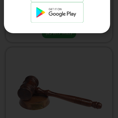
פעמון נחושת לשולחן המנהל על בסיס עץ
בקוטר 12.5 ס”מ דגם 4214
למחיר לחץ כאן