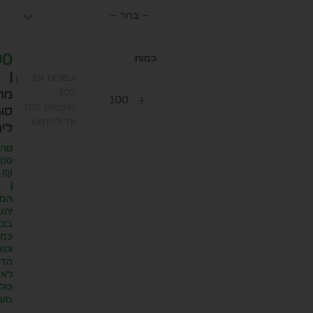
— בחר —
00
|
כפולות של
100
מח
מינימום 100
סופ
יח׳ להזמנה
ליח
סה״
.00
₪
|
המח
יתע
בבח
כמו
וסוג
הדפ
לא
כול
מע״