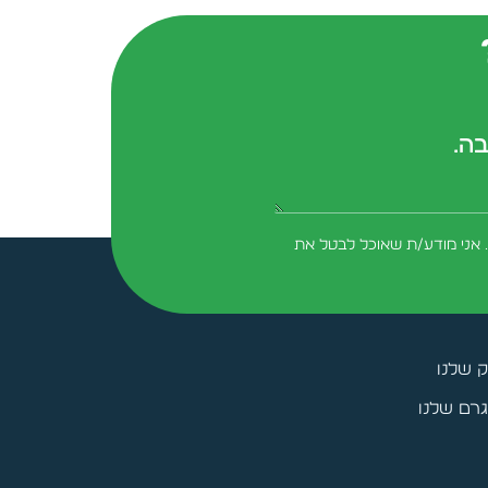
בה.
form-field-field_aaf7f3c
 אני מודע/ת שאוכל לבטל את
ק שלנו
רם שלנו