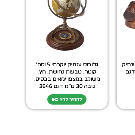
נתיק
גלובוס ענתיק יוקרתי 15סמ’
26 ס”מ דגם
קוטר, טבעות נחושת, חץ,
משולב במצפן ימאים בבסיס,
גובה 30 ס”מ דגם 3646
למחיר לחץ כאן