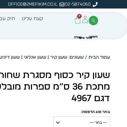
office@2mefikim.co.il
02-5874060
ה
0
קצת עלינו
תיק עבו
עמוד הבית
/
שעונים: שעון קיר | שעון אנלוגי | שעון דיגיט
שעון קיר כסוף מסגרת שחור
מתכת 36 ס”מ ספרות מוב
דגם 4967
בחר סוג הדפסה:
— בחר —