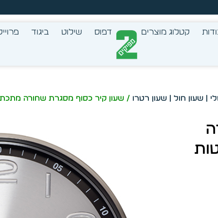
זמן מיידית מתוך מלאי קיים
דות
קטלוג מוצרים
דפוס
שילוט
ביגוד
פרוייק
לי | שעון חול | שעון רטרו
/ שעון קיר כסוף מסגרת שחורה מתכת 36 ס”מ ספרות מובלטות דגם 967
ה
לטות