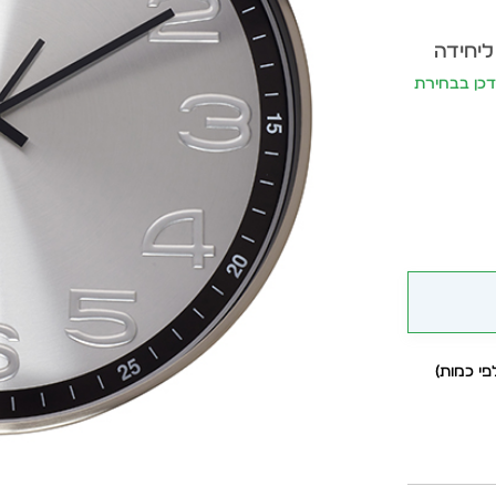
ליחידה
יר יתעדכן בבחירת
י כמות)