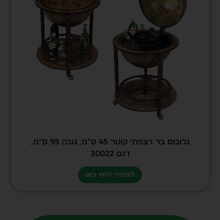
גלובוס בר רצפתי קוטר 45 ס”מ, גובה 95 ס”מ,
דגם 30022
למחיר לחץ כאן