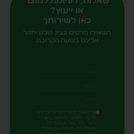
שאלות, רעיונות למוצר
או ייעוץ?
כאן לשירותך
השאירו פרטים ונציג שלנו יחזור
אליכם בשעה הקרובה.
שם
טלפון
-field_aaf7f3c
הודעה
אני מאשר/ת את מסירת הפרטים
מרצוני החופשי והשימוש בהם כדי
ליצור איתי קשר וכן לצרכים
סטטיסטיים. אני מודע/ת שאוכל
לבטל את הרישום שלי בכל עת,