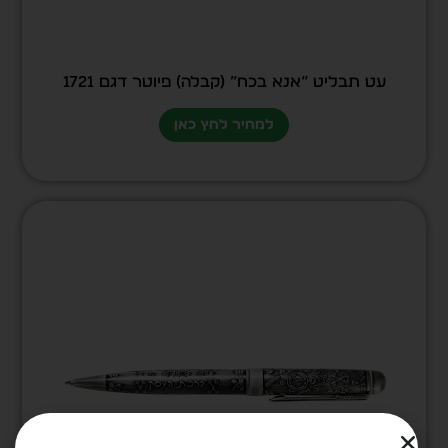
עט תבליט “אנא בכח” (קבלה) פיוטר דגם 1721
למחיר לחץ כאן