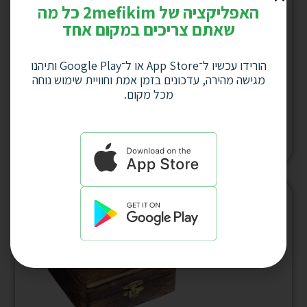
האפליקציה של 2mefikim כל מה
שאתם צריכים במקום אחד
הורידו עכשיו ל־App Store או ל־Google Play ותיהנו
מגישה מהירה, עדכונים בזמן אמת וחוויית שימוש נוחה
מכל מקום.
עט תבליט “ברכת העסק” פיוטר דגם 1586
למחיר לחץ כאן