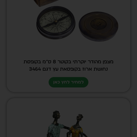
מצפן מהודר יוקרתי בקוטר 8 ס”מ בקופסת
נחושת ארוז בקופסאת עץ דגם 3464
למחיר לחץ כאן