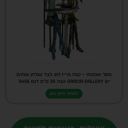
פסל אומנותי – קפה פריז (זוג לצד שולחן שותים
יין) GRACIA GALLERY גובה 35 ס”מ דגם 3456
למחיר לחץ כאן