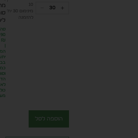
10
מח
מינימום 30 יח׳
סופ
להזמנה
ליח
סה״
.90
₪
|
המח
יתע
בבח
כמו
וסוג
הדפ
לא
כול
מע״
הוספה לסל