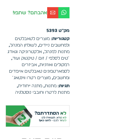
אהבתם? שתפו!
מק"ט
5393
קטגוריות:
מוצרים לטאבלטים
ולמחשבים ניידים
,
לשולחן המנהל
,
מתנות למנהל
,
אלקטרוניקה וגאדג
´טים לסלפי / זום / טיקטוק ועוד
,
רמקולים ואוזניות
,
אביזרים
לסמארטפונים טאבלטים אייפדים
ומחשבים
,
מוצרים רטרו ווינטאג´
תגיות:
מתנות
,
מתנה ייחודית
,
מתנות לרטרו וחובבי נוסטלגיה