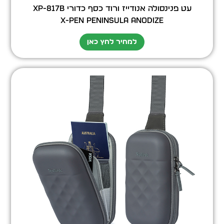
עט פנינסולה אנודייז ורוד כסף כדורי XP-817b
X-Pen Peninsula Anodize
למחיר לחץ כאן