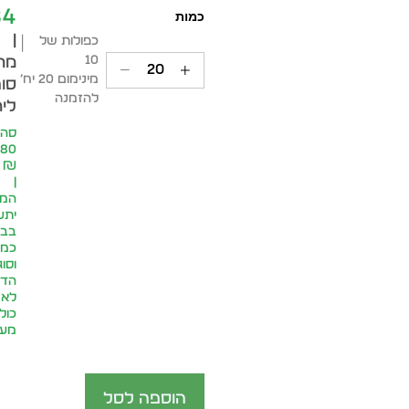
84
|
כפולות של
10
מח
מינימום 20 יח׳
סופ
להזמנה
ליח
סה״
.80
₪
|
המח
יתע
בבח
כמו
וסוג
הדפ
לא
כול
מע״
הוספה לסל