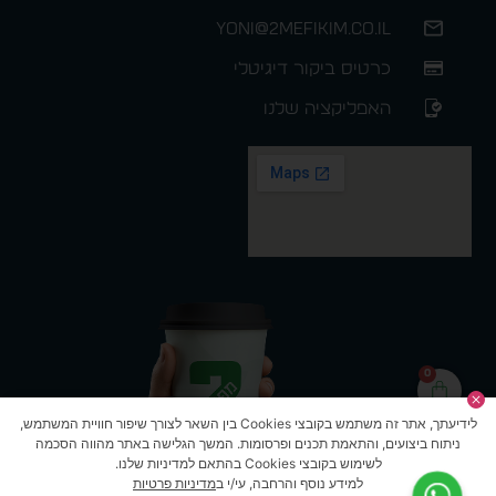
yoni@2mefikim.co.il
כרטיס ביקור דיגיטלי
האפליקציה שלנו
0
לידיעתך, אתר זה משתמש בקובצי Cookies בין השאר לצורך שיפור חוויית המשתמש,
ניתוח ביצועים, והתאמת תכנים ופרסומות. המשך הגלישה באתר מהווה הסכמה
לשימוש בקובצי Cookies בהתאם למדיניות שלנו.
למידע נוסף והרחבה, עי/י ב
מדיניות פרטיות