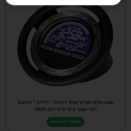
שעון עולם יוקרתי עגול דיגיטלי ” דרייב ” בעיצוב
הגה קוטר 12.5 ס”מ דגם 2835
למחיר לחץ כאן