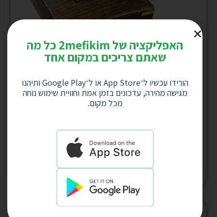
האפליקציה של 2mefikim כל מה
שאתם צריכים במקום אחד
הורידו עכשיו ל־App Store או ל־Google Play ותיהנו
מגישה מהירה, עדכונים בזמן אמת וחוויית שימוש נוחה
מכל מקום.
מצפן ימאים גדול מהודר קוטר 12 ס”מ בסיס
נחושת בקופסאת עץ, דגם 4436
למחיר לחץ כאן