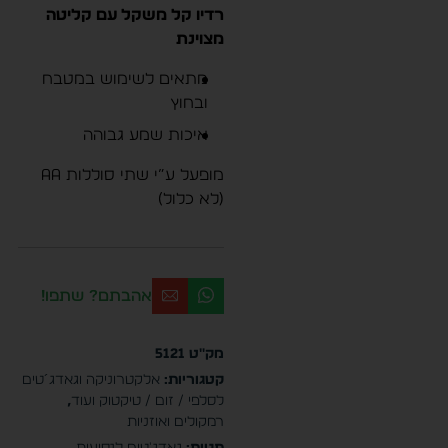
רדיו קל משקל עם קליטה
מצוינת
מתאים לשימוש במטבח
ובחוץ
איכות שמע גבוהה
מופעל ע”י שתי סוללות AA
(לא כלול)
אהבתם? שתפו!
מק"ט
5121
קטגוריות:
אלקטרוניקה וגאדג´טים
לסלפי / זום / טיקטוק ועוד
,
רמקולים ואוזניות
תגיות:
גאדג'טים לנסיעות
,