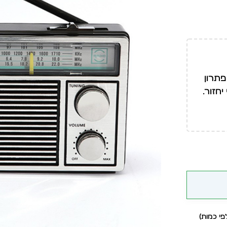
פתרון
חזור.
י כמות)