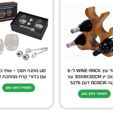
מעמד עץ Wine-Rack ל-6
סט מתנה ויסקי – שתי כו
בקבוקי יין 30x8x30cm עץ
עם כדורי קרח ממתכת 5182
Ac דגם 5276
למחיר לחץ כאן
למחיר לחץ כאן