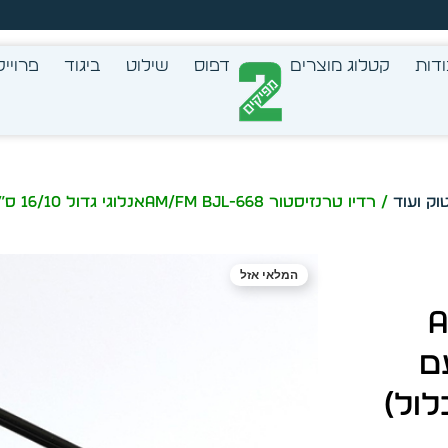
זמן מיידית מתוך מלאי קיים
דות
קטלוג מוצרים
דפוס
שילוט
ביגוד
פרוייק
וק ועוד
המלאי אזל
A-
ס”מ עם
ול)