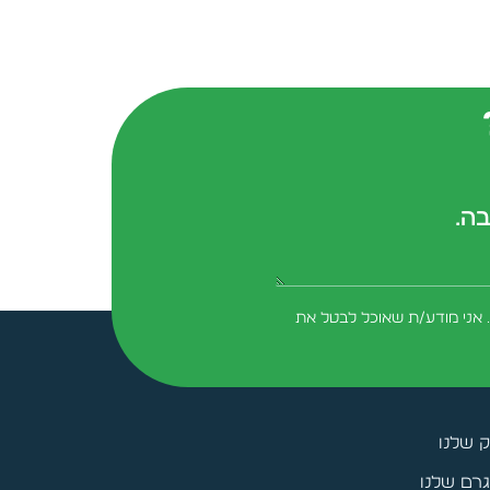
בה.
form-field-field_aaf7f3c
 אני מודע/ת שאוכל לבטל את
ק שלנו
רם שלנו