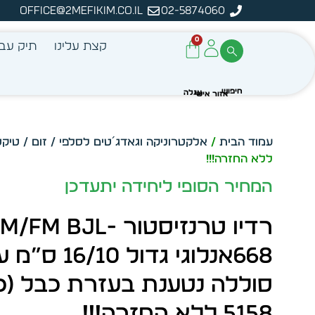
office@2mefikim.co.il
02-5874060
ה
0
קצת עלינו
תיק עבו
עמוד הבית
/
אלקטרוניקה וגאדג´טים לסלפי / זום / טיקט
ללא החזרה!!!
המחיר הסופי ליחידה יתעדכן
רדיו טרנזיסטור M/FM BJL
668אנלוגי גדול 16/10 
סוללה נטענת בעזרת כבל (כל
5158 ללא החזרה!!!