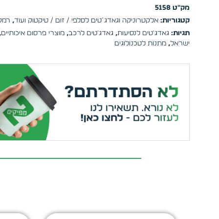
מק"ט
5158
קטגוריות:
אלקטרוניקה וגאדג´טים לסלפי / זום / טיקטוק ועוד
,
רמקו
תגיות:
גאדג'טים לנסיעות
,
גאדג'טים לרכב
,
מוצרי פרסום איכותיים
,
ישראל
,
מתנות לטכנולוגים