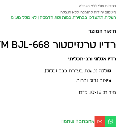
כפולות של: ללא הגבלה
מינימום יחידות להזמנה: ללא הגבלה
העלות תתעדכן בבחירת כמות וסוג הדפסה | לא כולל מע״מ
תיאור המוצר
רדיו טרנזיסטור AM/FM BJL-668
רדיו אנלוגי ורב-תכליתי
סוללה נטענת בעזרת כבל (כלול).
עיצוב גדול וברור.
מידות: 16×10 ס”מ
אהבתם? שתפו!