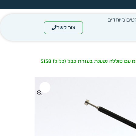
עצב בעצמך - הכן הדמייה לכל פריט בקלות
טים מיוחדים
צור קשר
/ רדיו טרנזיסטור AM/FM BJL-668אנלוגי גדול 16/10 ס”מ עם סוללה נטענת בעזרת כבל (כלול) 5158