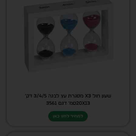
שעון חול X3 מסגרת עץ לבנה 3/4/5 דק’
20X13סמ’ דגם 3561
למחיר לחץ כאן