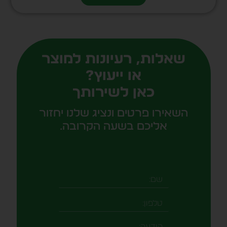
שאלות, רעיונות למוצר
או ייעוץ?
כאן לשירותך
השאירו פרטים ונציג שלנו יחזור
אליכם בשעה הקרובה.
שם
טלפון
-field_aaf7f3c