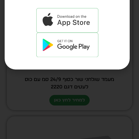
מעמד שולחני שור כסוף 24/9 סמ עם כוס
לעטים דגם 2220
למחיר לחץ כאן