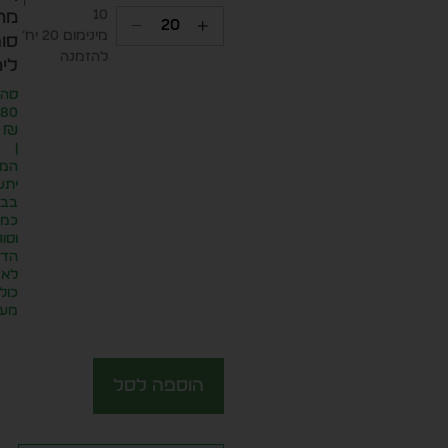
10
מח
מינימום 20 יח׳
סופ
להזמנה
ליח
סה״
.80
₪
|
המח
יתע
בבח
כמו
וסוג
הדפ
לא
כול
מע״
הוספה לסל