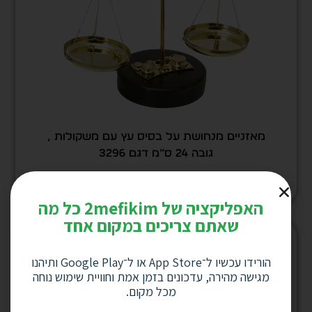
מאזניים מנחושת על בסיס עץ עם משקולות ,
גובה 24 ס”מ דגם 3296
למחיר לחץ כאן
האפליקציה של 2mefikim כל מה
שאתם צריכים במקום אחד
המלאי אזל
המלאי אזל
הורידו עכשיו ל־App Store או ל־Google Play ותיהנו
מגישה מהירה, עדכונים בזמן אמת וחוויית שימוש נוחה
מכל מקום.