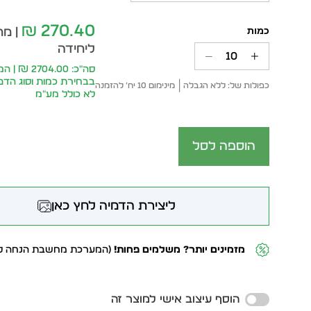
270.40
₪
| מח
ליחידה
סה״כ: 704.00
בבחירת כמות וסוג הד
כפולות של: ללא הגבלה
מינימום 10 יח׳ להזמנה
לא כולל מע״מ
הוספה לסל
ליצירת הדמיה לחץ כאן
מזמינים יותר? משלמים פחות!
(המערכת מחשבת הנחה לפ
Alternative:
הוסף עיצוב אישי למוצר זה