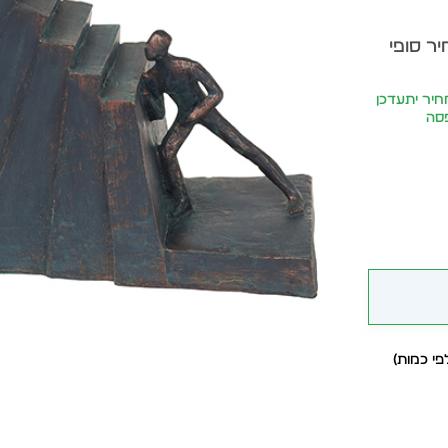
יר סופי
2 ₪ | המחיר יתעדכן
פסה
י כמות)