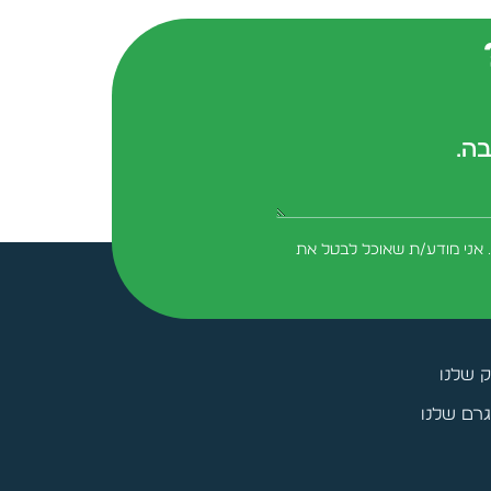
בה.
form-field-field_aaf7f3c
 אני מודע/ת שאוכל לבטל את
ק שלנו
רם שלנו