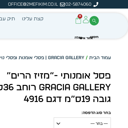
office@2mefikim.co.il
02-5874060
מן מיידית מתוך מלאי קיים
ע
0
קצת עלינו
תיק עבו
עמוד הבית
/
GRACIA GALLERY | פסלי אומנות ופסלי נוי
/
פסל אומנותי -“מזיז הרים”
LLERY
גובה 19ס”מ דגם 4916
בחר סוג הדפסה:
— בחר —