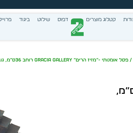
צב בעצמך - הכן הדמייה לכל פריט בקלות
דות
קטלוג מוצרים
דפוס
שילוט
ביגוד
פרוייק
 פסל אומנותי -“מזיז הרים” GRACIA GALLERY רוחב 36ס”מ, גובה 19ס”מ דגם 4916
GRACIA GA רוחב 36ס”מ,