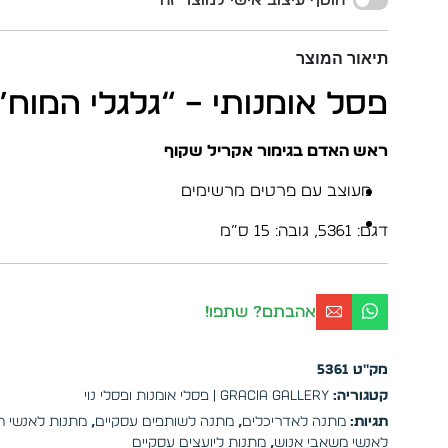
הוסף עיצוב אישי למוצר זה
תיאור המוצר
פסל אומנותי – “גלגלי המוח”
ראש האדם בגימור אקריל שקוף
מעוצב עם פרטים מרשימים
דגם: 5361, גובה: 15 ס”מ
אהבתם? שתפו!
מק"ט
5361
קטגוריה:
GRACIA GALLERY | פסלי אומנות ופסלי נוי
תגיות:
מתנה לאדריכלים
,
מתנה לשותפים עסקיים
,
מתנות לאנשי חי
לאנשי משאבי אנוש
,
מתנות ליועצים עסקיים