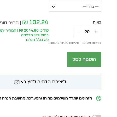
— בחר —
102.24
₪
| מחיר סופי
סה״כ: 2044.80 ₪ | המ
כמות וסוג הדפסה
לא כולל מע״מ
כפולות של 10
מינימום 20 יח׳ להזמנה
הוספה לסל
ליצירת הדמיה לחץ כאן
מזמינים יותר? משלמים פחות!
(המערכת מחשבת הנחה לפ
Alternative: