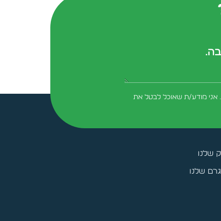
בה.
form-field-field_aaf7f3c
 אני מודע/ת שאוכל לבטל את
ק שלנו
רם שלנו