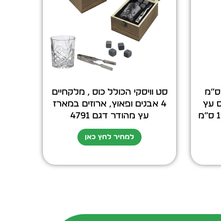
בוס עתיק בקוטר 20 ס”מ
סט וויסקי הכולל כוס , מלקחיים
 עץ
4 אבנים ופאוץ, ארוזים במארז
עם מגרה כפולה ברוחב 15 ס”מ
עץ מהודר דגם 4791
למחיר לחץ כאן