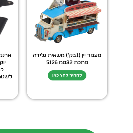
מעמד יין (1בק’) משאית גלידה
ארנק 
מתכת 32סמ 5126
כר
למחיר לחץ כאן
לשטרות 10×7 ס”