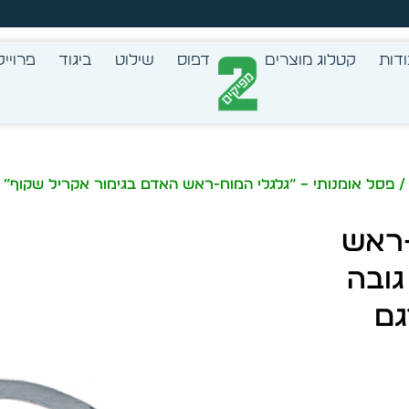
זמן מיידית מתוך מלאי קיים
דות
קטלוג מוצרים
דפוס
שילוט
ביגוד
פרוייק
 פסל אומנותי – “גלגלי המוח-ראש האדם בגימור אקריל שקוף” גובה 15 ס”מ GRACIA GALLERY דג
-ראש
גובה
GRACIA GAL דגם