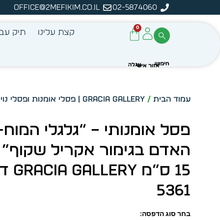
office@2mefikim.co.il
02-5874060
ה
0
קצת עלינו
תיק עבו
עמוד הבית
/
GRACIA GALLERY | פסלי אומנות ופסלי נוי
/
פסל אומנותי – “גלגלי המוח
האדם בגימור אקריל שקוף” 
15 ס”מ LERY
5361
בחר סוג הדפסה: