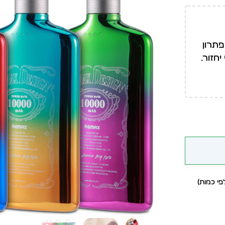
פתרון
חזור.
י כמות)