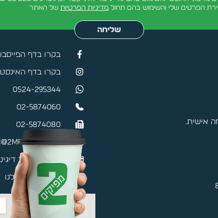
ירת הפרטים שלי והשימוש בהם תחול
מדיניות הפרטיות
של האתר
שליחה
בקרו בדף הפייסבו
בקרו בדף האינסטג
0524-295344
02-5874060
 אישית.
02-5874080
@2mefikim.co.il
כרטיס ביקור דיגיט
האפליקציה שלנו