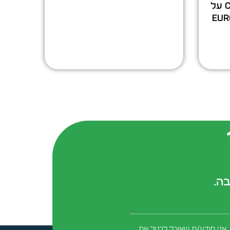
דגם CH-4153 מאושר CB על
EuroF
בה.
form-field-field_aaf7f3c
 אני מודע/ת שאוכל לבטל את