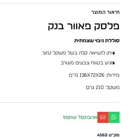
תיאור המוצר
פלסק פאוור בנק
סוללת גיבוי עוצמתית
ניתן לנשיאה קלה בשל משקל נמוך.
מגיע בטווח צבעים מעורב
מידות: 136x72x26 מ”מ
משקל: 210 גרם
אהבתם? שתפו!
מק"ט
4563