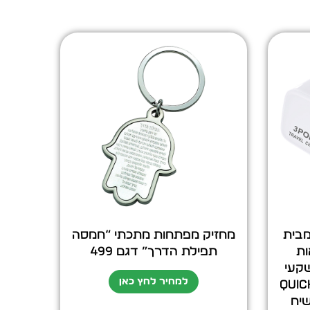
מבית
מחזיק מפתחות מתכתי “חמסה
3 יציאות
תפילת הדרך” דגם 499
3.4אמפר : X2 שקעי
למחיר לחץ כאן
USB 1X TY , כולם Quick
 קשיח