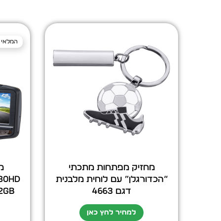
המלאי 
מחזיק מפתחות מתכתי
מ
“הכדורגלן” עם לוחית מלבנית
דגם 4663
32GB (לא כלול) ד
למחיר לחץ כאן