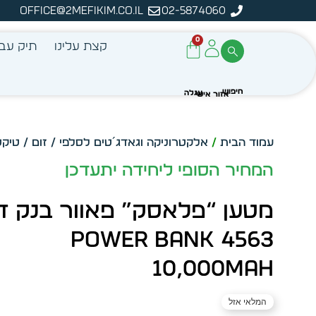
office@2mefikim.co.il
02-5874060
מן מיידית מתוך מלאי קיים
ע
0
קצת עלינו
תיק עבו
עמוד הבית
/
אלקטרוניקה וגאדג´טים לסלפי / זום / טיקט
המחיר הסופי ליחידה יתעדכן
מטען “פלאסק” פאוור בנק ד
4563 POWER BANK
10,000MAH
המלאי אזל