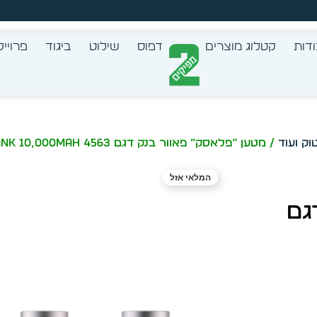
צב בעצמך - הכן הדמייה לכל פריט בקלות
דות
קטלוג מוצרים
דפוס
שילוט
ביגוד
פרוייק
וק ועוד
/ מטען “פלאסק” פאוור בנק דגם 4563 POWER BANK 10,000MAH
המלאי אזל
גם