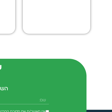
ש
השא
שם
אני מאשר/ת את מסירת הפרטים 