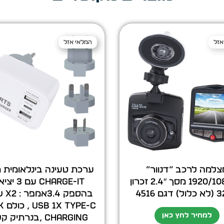
אזל
המלאי אזל
המלאי אזל
צלמה לרכב “דנוור”
ערכת טעינה בינלאומית 
1920/1080HD מסך 2.4″ זכרון
Charge-it עם 
גם 4516
בהספק 
PE-C
למחיר לחץ כאן
Charging ,בנרתיק