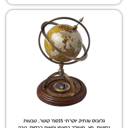
גלובוס ענתיק יוקרתי 15סמ’ קוטר, טבעות
נחושת, חץ, משולב במצפן ימאים בבסיס, גובה