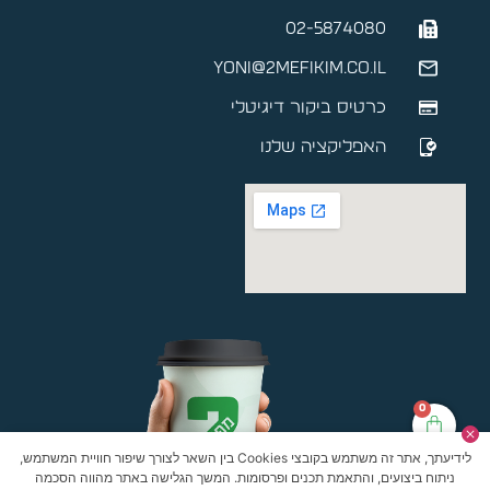
02-5874080
yoni@2mefikim.co.il
כרטיס ביקור דיגיטלי
האפליקציה שלנו
0
לידיעתך, אתר זה משתמש בקובצי Cookies בין השאר לצורך שיפור חוויית המשתמש,
ניתוח ביצועים, והתאמת תכנים ופרסומות. המשך הגלישה באתר מהווה הסכמה