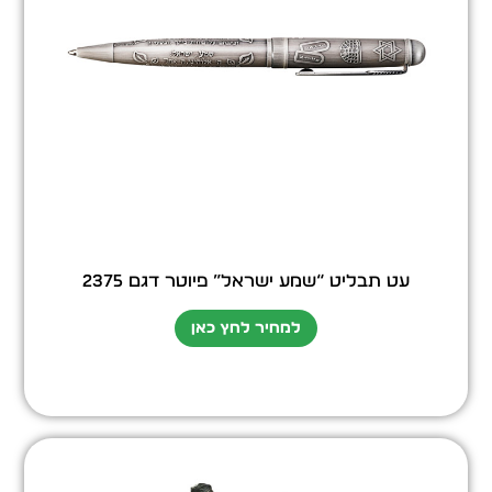
עט תבליט “שמע ישראל” פיוטר דגם 2375
למחיר לחץ כאן