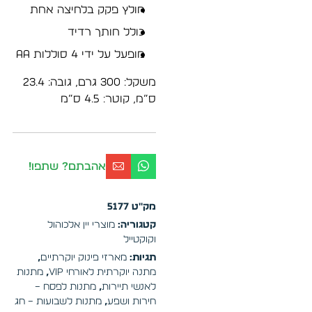
חולץ פקק בלחיצה אחת
כולל חותך רדיד
מופעל על ידי 4 סוללות AA
משקל: 300 גרם, גובה: 23.4
ס”מ, קוטר: 4.5 ס”מ
אהבתם? שתפו!
מק"ט
5177
קטגוריה:
מוצרי יין אלכוהול
וקוקטייל
תגיות:
מארזי פינוק יוקרתיים
,
מתנה יוקרתית לאורחי VIP
,
מתנות
לאנשי תיירות
,
מתנות לפסח –
חירות ושפע
,
מתנות לשבועות – חג