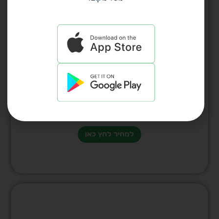
עט תבליט “ברכת העסק” פיוטר דגם 1586
למחיר לחץ כאן