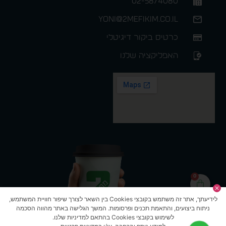
02-5874080
yoni@2mefikim.co.il
כרטיס ביקור דיגיטלי
האפליקציה שלנו
0
לידיעתך, אתר זה משתמש בקובצי Cookies בין השאר לצורך שיפור חוויית המשתמש,
ניתוח ביצועים, והתאמת תכנים ופרסומות. המשך הגלישה באתר מהווה הסכמה
לשימוש בקובצי Cookies בהתאם למדיניות שלנו.