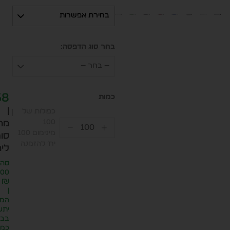
בחירת אפשרות
בחר סוג הדפסה:
— בחר —
58
|
כפולות של
100
מח
מינימום 100
סופ
יח׳ להזמנה
ליח
סה״
.00
₪
|
המח
יתע
בבח
כמו