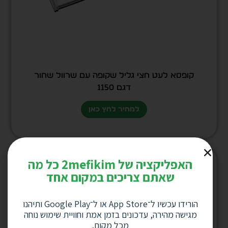
קופסא לעט חצי גליל שקופה עם שרוול שחור
דגם 1150
למחיר לחץ כאן
האפליקציה של 2mefikim כל מה
שאתם צריכים במקום אחד
הורידו עכשיו ל־App Store או ל־Google Play ותיהנו
מגישה מהירה, עדכונים בזמן אמת וחוויית שימוש נוחה
מכל מקום.