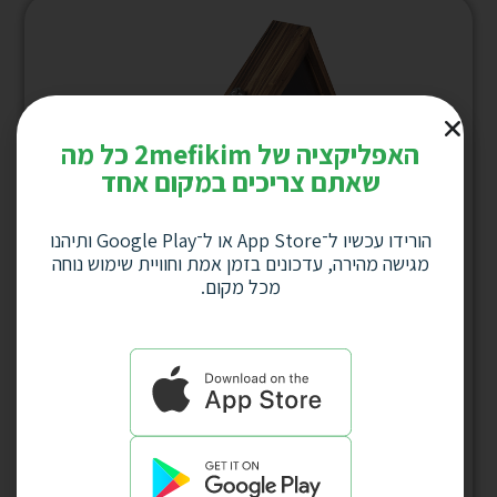
האפליקציה של 2mefikim כל מה
שאתם צריכים במקום אחד
הורידו עכשיו ל־App Store או ל־Google Play ותיהנו
מגישה מהירה, עדכונים בזמן אמת וחוויית שימוש נוחה
מכל מקום.
מארז משולש לפקקים + פותחן בקבוקים דגם
4478