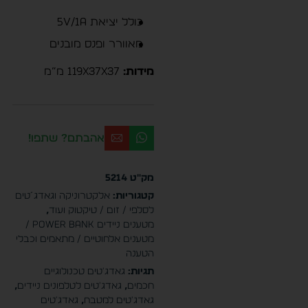
כולל יציאת 5V/1A
מאוורר ופנס מובנים
מידות:
119x37x37 מ”מ
אהבתם? שתפו!
מק"ט
5214
קטגוריות:
אלקטרוניקה וגאדג´טים
לסלפי / זום / טיקטוק ועוד
,
מטענים ניידים Power Bank /
מטענים אלחוטיים / מתאמים וכבלי
הטענה
תגיות:
גאדג'טים טכנולוגיים
חכמים
,
גאדג'טים לטלפונים ניידים
,
גאדג'טים למטבח
,
גאדג'טים