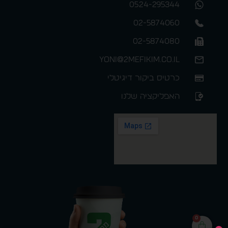
0524-295344
02-5874060
02-5874080
yoni@2mefikim.co.il
כרטיס ביקור דיגיטלי
האפליקציה שלנו
0