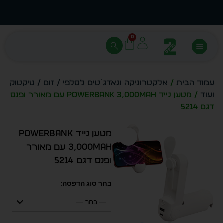
עצב בעצמך - הכן הדמייה לכל פריט בקלות
מחיר 
0
עמוד הבית
/
אלקטרוניקה וגאדג´טים לסלפי / זום / טיקטוק
ועוד
/ מטען נייד POWERBANK 3,000mAh עם מאורר ופנס
דגם 5214
מטען נייד POWERBANK
3,000mAh עם מאורר
ופנס דגם 5214
בחר סוג הדפסה:
— בחר —