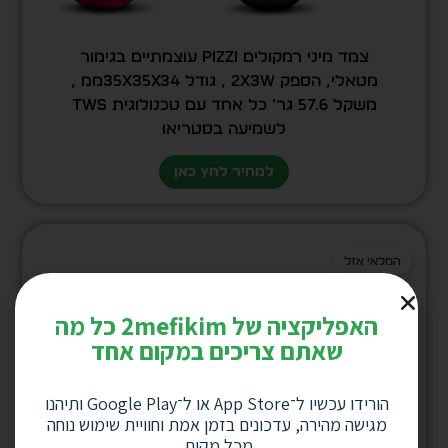
צמד מיני רמקולים PiZZi עוצמתיים בגימור
מטאלי, הספק 2X3W , גודל 35X35X34ממ ,
משקל 57.6 גר’ כל אחד עם טכנולוגית TWS
לשמיעה בסטריאו
למחיר לחץ כאן
המלאי אזל
האפליקציה של 2mefikim כל מה
שאתם צריכים במקום אחד
הורידו עכשיו ל־App Store או ל־Google Play ותיהנו
מגישה מהירה, עדכונים בזמן אמת וחוויית שימוש נוחה
מכל מקום.