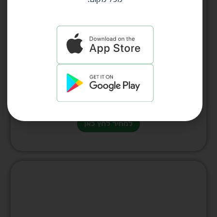
כוס זכוכית שתייה חמה 350ml עם ידית זכוכית
שקופה איכותית דגם 4893 , כל 6 יח’ במארז
כוורת
למחיר לחץ כאן