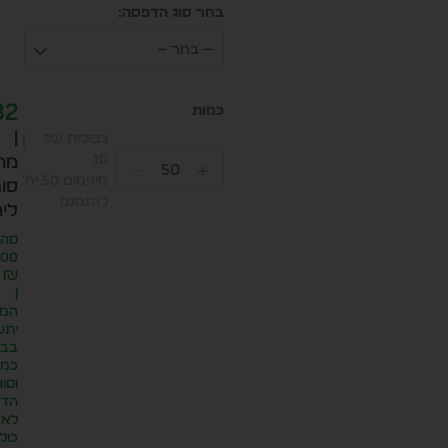
בחר סוג הדפסה:
— בחר —
82
|
כפולות של
10
מח
מינימום 50 יח׳
סופ
להזמנה
ליח
סה״
.00
₪
|
המח
יתע
בבח
כמו
וסוג
הדפ
לא
כול