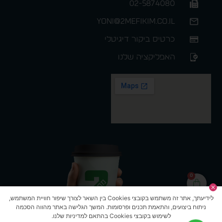
02-5874080
yoni@2mefikim.co.il
כרטיס ביקור דיגיטלי
האפליקציה שלנו
0
לידיעתך, אתר זה משתמש בקובצי Cookies בין השאר לצורך שיפור חוויית המשתמש,
ניתוח ביצועים, והתאמת תכנים ופרסומות. המשך הגלישה באתר מהווה הסכמה
לשימוש בקובצי Cookies בהתאם למדיניות שלנו.