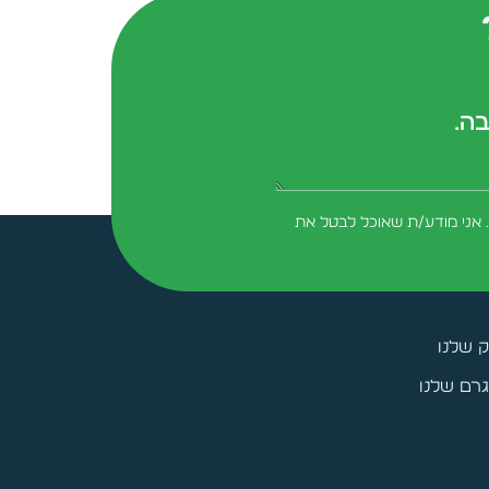
בה.
form-field-field_aaf7f3c
 אני מודע/ת שאוכל לבטל את
ק שלנו
רם שלנו