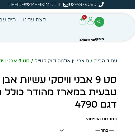
office@2mefikim.co.il
02-5874060
מן מיידית מתוך מלאי קיים
ע
0
קצת עלינו
תיק עבו
עמוד הבית
/
מוצרי יין אלכוהול וקוקטייל
/ סט 9 אבני וויסקי עשיות אבן בזלת טבעית במארז מהודר כולל פאוץ, דגם 4790
סט 9 אבני וויסקי עשיות אב
טבעית במארז מהודר כולל פ
דגם 4790
בחר סוג הדפסה:
— בחר —