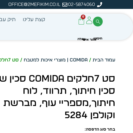
office@2mefikim.co.il
02-5874060
ה
0
קצת עלינו
תיק עבו
עמוד הבית
/
Comida | מוצרי איכות למטבח
/ סט 7חלקים COMIDA סכין שף 7″ , סכין חיתוך, תרווד, לוח חיתוך,מספריי עוף, מברשת וקולפן 5284
סכין חיתוך, תרווד, לוח
חיתוך,מספריי עוף, מברשת
וקולפן 5284
בחר סוג הדפסה: