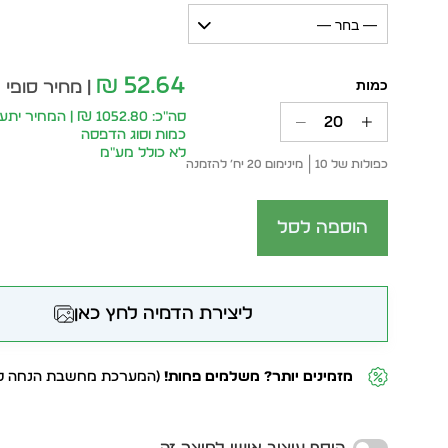
— בחר —
52.64
₪
| מחיר סופי 
סה״כ: 1052.80 ₪ | המח
כמות וסוג הדפסה
לא כולל מע״מ
כפולות של 10
מינימום 20 יח׳ להזמנה
הוספה לסל
ליצירת הדמיה לחץ כאן
מזמינים יותר? משלמים פחות!
(המערכת מחשבת הנחה לפ
Alternative: