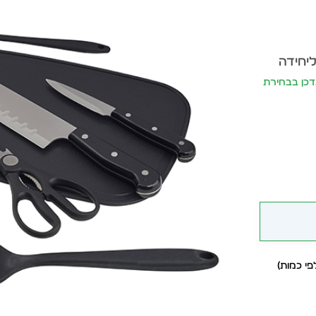
ליחידה
יר יתעדכן בבחירת
י כמות)