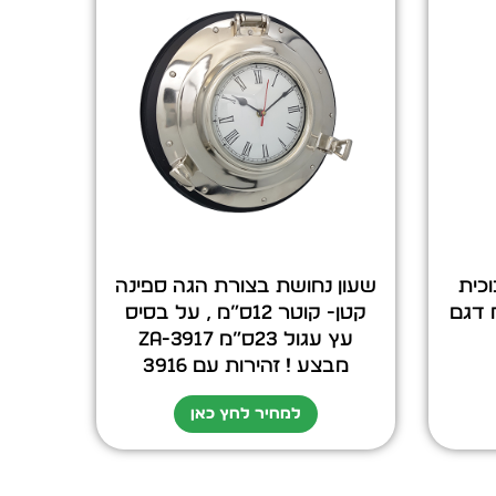
זכוכית
שעון נחושת בצורת הגה ספינה
ובה 21 ס”מ דגם
קטן- קוטר 12ס”מ , על בסיס
עץ עגול 23ס”מ ZA-3917
מבצע ! זהירות עם 3916
למחיר לחץ כאן