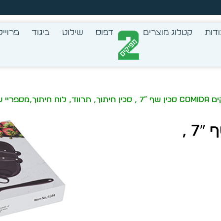
זמן מיידית מתוך מלאי קיים
דות
קטלוג מוצרים
דפוס
שילוט
ביגוד
פרוייק
סט 7חלקים COMIDA סכין שף 7″ ,