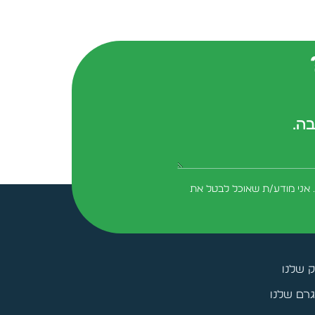
בה.
form-field-field_aaf7f3c
 אני מודע/ת שאוכל לבטל את
ק שלנו
רם שלנו