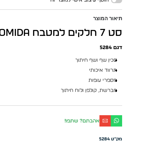
הוסף עיצוב אישי למוצר זה
תיאור המוצר
סט 7 חלקים למטבח Comida
דגם 5284
סכין שף ושף חיתוך
תרווד איכותי
מספרי עופות
מברשת, קולפן ולוח חיתוך
אהבתם? שתפו!
מק"ט
5284