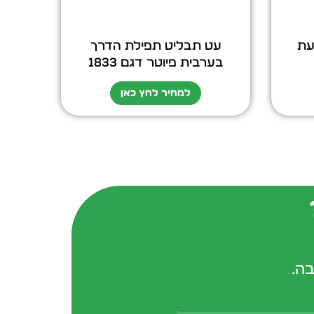
עת
עט תבליט תפילת הדרך
בערבית פיוטר דגם 1833
למחיר לחץ כאן
בה.
form-field-field_aaf7f3c