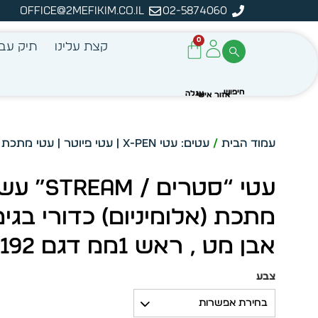
office@2mefikim.co.il
02-5874060
מן מיידית מתוך מלאי קיים
ע
0
קצת עלינו
תיק עבו
עמוד הבית
/
עטים: עטי X-PEN | עטי פיוטר | עטי מתכת | עטי פלסטיק
עטי “סטרים / Stream
מתכת (אלומיניום) כדורי בגימ
אבן מט , ראש 1ממ דגם 5192
צבע
בחירת אפשרות