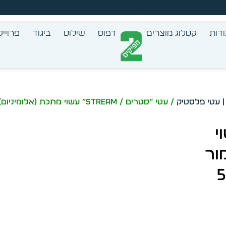
צב בעצמך - הכן הדמייה לכל פריט בקלות
דות
קטלוג מוצרים
דפוס
שילוט
ביגוד
פרוייק
/ עטי “סטרים / Stream” עשוי מתכת (אלומיניום) כדורי בגימור אבן מט , ראש 1ממ דגם 5192
” עשוי
ור