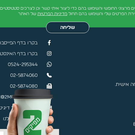
מרצוני החופשי והשימוש בהם כדי ליצור איתי קשר וכן לצרכים סטטיסטיים.
ירת הפרטים שלי והשימוש בהם תחול
מדיניות הפרטיות
של האתר
שליחה
בקרו בדף הפייסבו
בקרו בדף האינסטג
0524-295344
02-5874060
 אישית.
02-5874080
@2mefikim.co.il
כרטיס ביקור דיגיט
האפליקציה שלנו