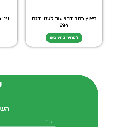
פאוץ רחב דמוי עור לעט, דגם
עט ת
694
למחיר לחץ כאן
ש
השא
שם