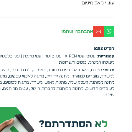
עשוי מאלומיניום
אהבתם? שתפו!
מק"ט
5192
קטגוריות:
עטים: עטי X-PEN | עטי פיוטר | עטי מתכת | עטי פלסטיק
לשולחן המנהל
,
כנסים ותערוכות
תגיות:
מתנות
,
מארזי אביזרים למשרד
,
מוצרי קד"מ לכנסים
,
מוצרי
למשרד
,
מוצרים למשרד
,
מתנה ייחודית
,
מתנה לאנשי עסקים
,
מתנ
מתנה ממותגת לעסק שלך
,
מתנות לאנשי משרד
,
מתנות לכנסים
,
מ
לעובדים חדשים
,
מתנות ממותגות לחברות הייטק
,
עטים ממותגים
,
פ
שימושי