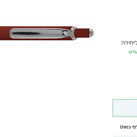
ליחידה
יתעדכן
י כמות)