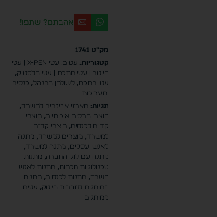
אהבתם? שתפו!
מק"ט
1741
קטגוריות:
עטים: עטי X-PEN | עטי
פיוטר | עטי מתכת | עטי פלסטיק
,
עטי מתכת
,
לשולחן המנהל
,
כנסים
ותערוכות
תגיות:
מארזי אביזרים למשרד
,
מוצרי פרסום איכותיים
,
מוצרי
קד"מ לכנסים
,
מוצרי קד"מ
למשרד
,
מוצרים למשרד
,
מתנה
לאנשי עסקים
,
מתנה למשרד
,
מתנה עם לוגו החברה
,
מתנות
טכנולוגיות חכמות
,
מתנות לאנשי
משרד
,
מתנות לכנסים
,
מתנות
ממותגות לחברות הייטק
,
עטים
ממותגים