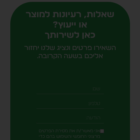
שאלות, רעיונות למוצר
או ייעוץ?
כאן לשירותך
השאירו פרטים ונציג שלנו יחזור
אליכם בשעה הקרובה.
שם
טלפון
-field_aaf7f3c
הודעה
אני מאשר/ת את מסירת הפרטים
מרצוני החופשי והשימוש בהם כדי