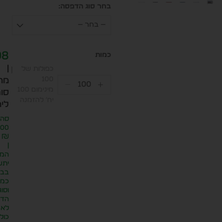
בחר סוג הדפסה:
— בחר —
98
|
כפולות של
100
מח
מינימום 100
סופ
יח׳ להזמנה
ליח
סה״
.00
₪
|
המח
יתע
בבח
כמו
וסוג
הדפ
לא
כול