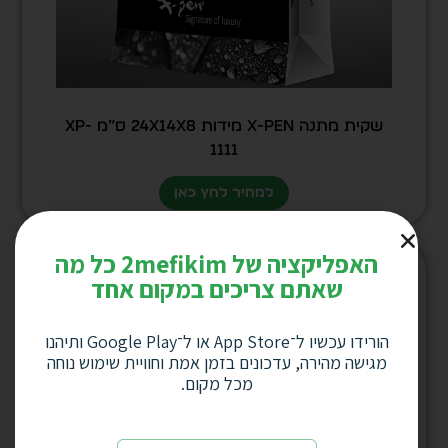
שקית מתנה X-Pen מידות 24X14X8 ס”מ XP-
1111
למחיר לחץ כאן
האפליקציה של 2mefikim כל מה
שאתם צריכים במקום אחד
הורידו עכשיו ל־App Store או ל־Google Play ותיהנו
מגישה מהירה, עדכונים בזמן אמת וחוויית שימוש נוחה
מכל מקום.