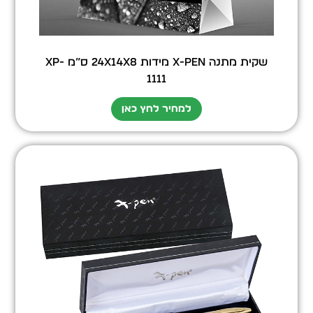
שקית מתנה X-Pen מידות 24X14X8 ס”מ XP-
1111
למחיר לחץ כאן