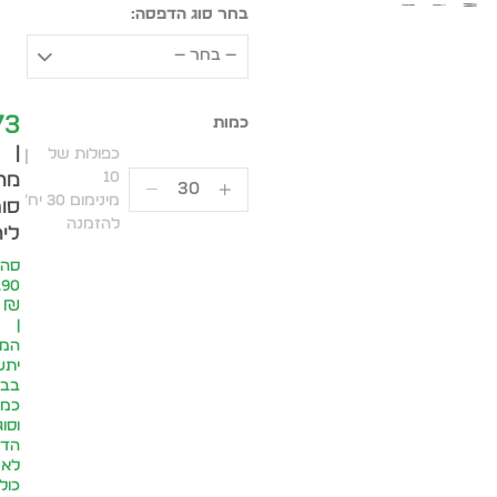
בחר סוג הדפסה:
— בחר —
73
|
כפולות של
10
מח
מינימום 30 יח׳
סופ
להזמנה
ליח
סה״
.90
₪
|
המח
יתע
בבח
כמו
וסוג
הדפ
לא
כול