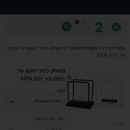
עצב בעצמך - הכן הדמייה לכל פריט בקלות
מחיר 
0
עמוד הבית
/
לשולחן המנהל
/ משחק כדורי ניוטון על בסיס
עץ. דגם 5374
משחק כדורי ניוטון על
בסיס עץ. דגם 5374
צבע
בחירת אפשרות
בחר סוג הדפסה:
— בחר —