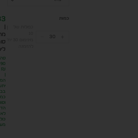
83
|
כפולות של
10
מח
מינימום 30 יח׳
סופ
להזמנה
ליח
סה״
.90
₪
|
המח
יתע
בבח
כמו
וסוג
הדפ
לא
כול
מע״