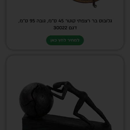
גלובוס בר רצפתי קוטר 45 ס”מ, גובה 95 ס”מ,
דגם 30022
למחיר לחץ כאן