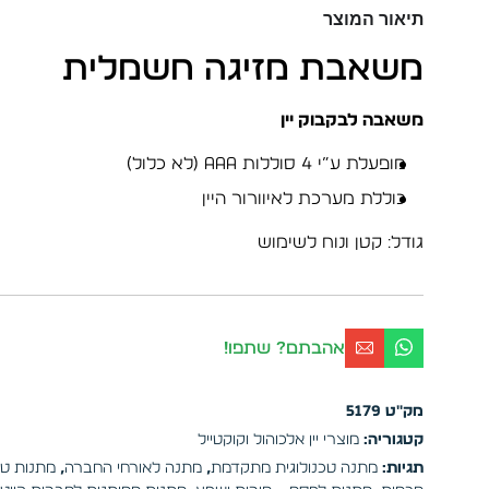
תיאור המוצר
משאבת מזיגה חשמלית
משאבה לבקבוק יין
מופעלת ע”י 4 סוללות AAA (לא כלול)
כוללת מערכת לאיוורור היין
גודל: קטן ונוח לשימוש
אהבתם? שתפו!
מק"ט
5179
קטגוריה:
מוצרי יין אלכוהול וקוקטייל
תגיות:
מתנה טכנולוגית מתקדמת
,
מתנה לאורחי החברה
,
מתנות טכנ