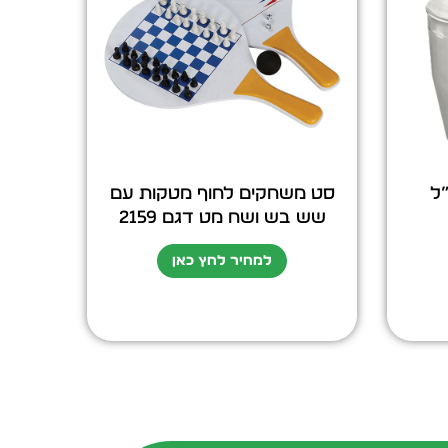
טה 750 מ”ל
סט משחקים לחוף מטקות עם
שש בש ושח מט דגם 2159
למחיר לחץ כאן