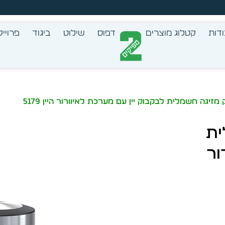
צב בעצמך - הכן הדמייה לכל פריט בקלות
דות
קטלוג מוצרים
דפוס
שילוט
ביגוד
פרוייק
יגה חשמלית לבקבוק יין עם מערכת לאיוורור היין 5179
ית
ור