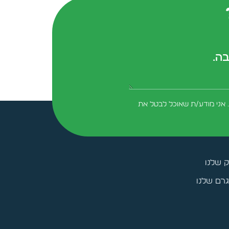
בה.
form-field-field_aaf7f3c
 אני מודע/ת שאוכל לבטל את
ק שלנו
רם שלנו