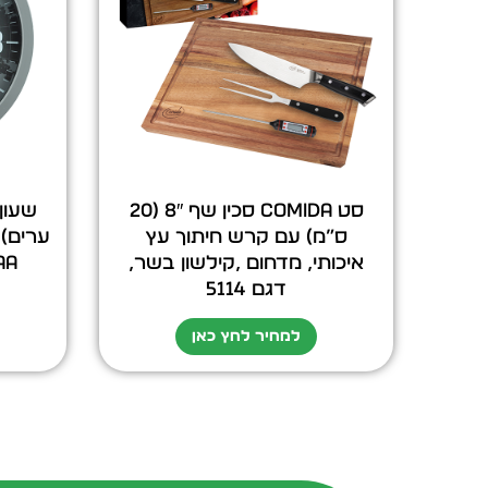
סט COMIDA סכין שף 8″ (20
ס”מ) עם קרש חיתוך עץ
איכותי, מדחום ,קילשון בשר,
AA(לא כלול) דגם
דגם 5114
למחיר לחץ כאן