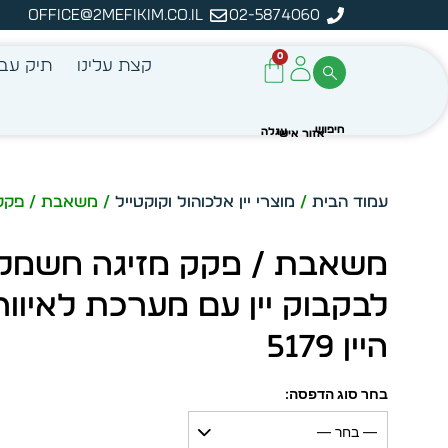
office@2mefikim.co.il
02-5874060
מן מיידית מתוך מלאי קיים
ע
0
קצת עלינו
תיק עבו
עמוד הבית
/
מוצרי יין אלכוהול וקוקטייל
/ משאבת / פקק מז
משאבת / פקק מזיגה חשמל
לבקבוק יין עם מערכת לאיוור
היין 5179
בחר סוג הדפסה:
— בחר —