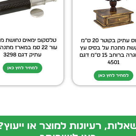
טלסקופ ימאים נחושת מ
גלובוס עתיק בקוטר 20 ס”מ
עור 22 סמ במארז מתנ
שת מתכת על בסיס עץ
עתיק דגם 3298
עם מגרה ברוחב 15 ס”מ דגם
4501
למחיר לחץ כאן
למחיר לחץ כאן
אלות, רעיונות למוצר או ייעוץ?