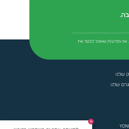
בה.
form-field-field_aaf7f3c
 אני מודע/ת שאוכל לבטל את
ק שלנו
רם שלנו
yoni