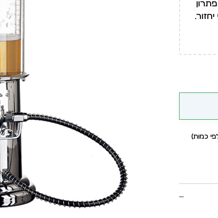
פתרון
חזור.
י כמות)