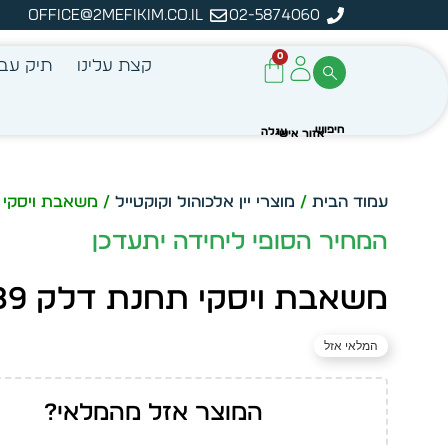
office@2mefikim.co.il
02-5874060
ה
0
קצת עלינו
תיק עבו
עמוד הבית
/
מוצרי יין אלכוהול וקוקטייל
/ משאבת ויסקי תח
המחיר הסופי ליחידה יתעדכן
משאבת ויסקי תחנת דלק 1389
המלאי אזל
המוצר אזל מהמלאי?