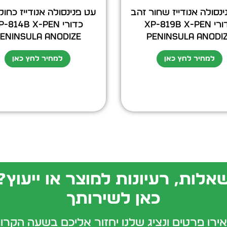
נסולה אנודייז שחור זהב
עט פנינסולה אנודייז כחו
כדורי XP-819b X-Pen
כדורי -814b X-Pen
eninsula Anodize
Peninsula Anodi
למחיר לחץ כאן
למחיר לחץ כאן
אלות, רעיונות למוצר או ייעוץ?
כאן לשירותך
ירו פרטים ונציג שלנו יחזור אליכם בשעה הקרו