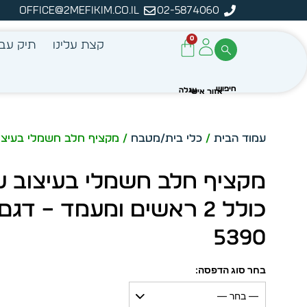
office@2mefikim.co.il
02-5874060
מן מיידית מתוך מלאי קיים
ע
0
קצת עלינו
תיק עבו
עמוד הבית
/
כלי בית/מטבח
/ מקציף חלב חשמלי בעיצוב עץ כולל 2 ראשים 
מקציף חלב חשמלי בעיצוב ע
כולל 2 ראשים ומעמד – דגם
5390
בחר סוג הדפסה:
— בחר —