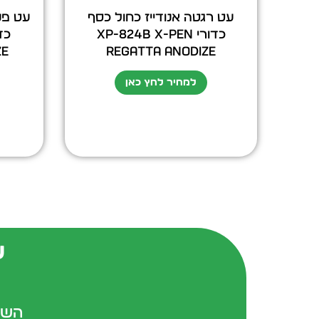
עט רגטה אנודייז כחול כסף
עט פני
כדורי XP-824b X-Pen
ze
Regatta Anodize
למחיר לחץ כאן
ש
השא