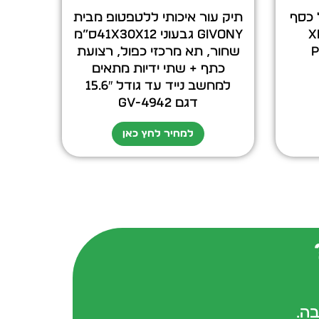
ל כסף
תיק עור איכותי ללטפטופ מבית
XP
GIVONY גבעוני 41x30x12ס”מ
P
שחור, תא מרכזי כפול, רצועת
כתף + שתי ידיות מתאים
למחשב נייד עד גודל 15.6″
דגם GV-4942
למחיר לחץ כאן
בה.