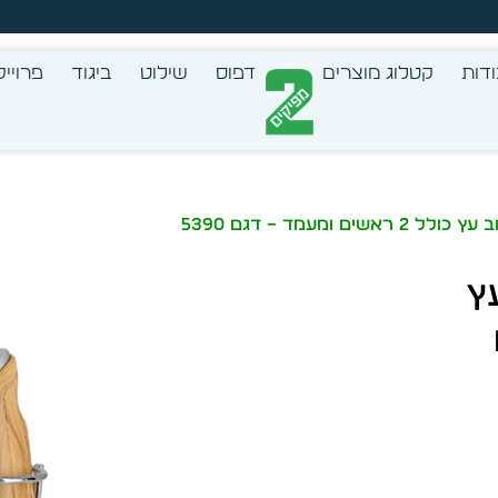
צב בעצמך - הכן הדמייה לכל פריט בקלות
דות
קטלוג מוצרים
דפוס
שילוט
ביגוד
פרוייק
ומעמד – דגם 5390
ץ