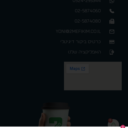
0524-295344
02-5874060
02-5874080
yoni@2mefikim.co.il
כרטיס ביקור דיגיטלי
האפליקציה שלנו
0