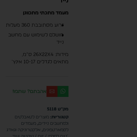
נייד
מעמד מתכתי מתכוונן
זרוע מסתובבת 360 מעלות
מושלם לשימוש עם מחשב
נייד
מידות: 26x22x4 ס”מ,
מתאים לגדלים 10-17 אינץ’
אהבתם? שתפו!
מק"ט
5118
קטגוריות:
מוצרים לטאבלטים
ולמחשבים ניידים
,
מעמדים
לסמארטפונים
,
אלקטרוניקה וגאדג
´טים לסלפי / זום / טיקטוק ועוד
,