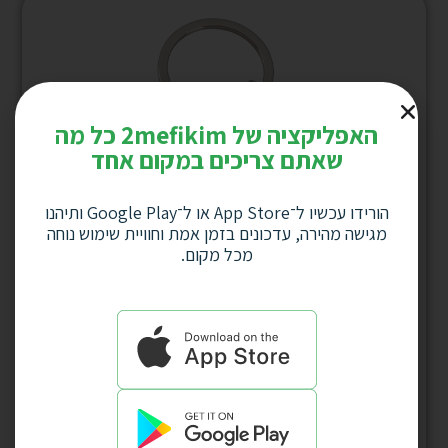
האפליקציה של 2mefikim כל מה
שאתם צריכים במקום אחד
הורידו עכשיו ל־App Store או ל־Google Play ותיהנו
מגישה מהירה, עדכונים בזמן אמת וחוויית שימוש נוחה
מכל מקום.
מחזיק מפתחות מתכתי משובץ באבנים “פתח
הלב” עם לוחית מלבנית דגם 4109
למחיר לחץ כאן