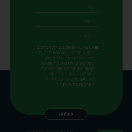
שם
טלפון
-field_aaf7f3c
הודעה
אני מאשר/ת את מסירת הפרטים
מרצוני החופשי והשימוש בהם כדי
ליצור איתי קשר וכן לצרכים
סטטיסטיים. אני מודע/ת שאוכל
לבטל את הרישום שלי בכל עת,
ושעל מסירת הפרטים שלי
והשימוש בהם תחול
מדיניות
הפרטיות
של האתר
Alternative:
שליחה