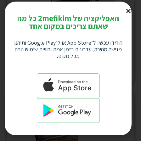
האפליקציה של 2mefikim כל מה
שאתם צריכים במקום אחד
הורידו עכשיו ל־App Store או ל־Google Play ותיהנו
סט שף למטבח 6 חלקים Comida יוקרתי הכולל
מגישה מהירה, עדכונים בזמן אמת וחוויית שימוש נוחה
4 סכינים + מספריים + קולפן דגם 5094
מכל מקום.
למחיר לחץ כאן
המלאי אזל