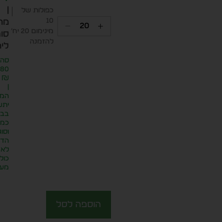
|
כפולות של
10
מח
מינימום 20 יח׳
סופ
להזמנה
ליח
סה״
.80
₪
|
המח
יתע
בבח
כמו
וסוג
הדפ
לא
כול
מע״
הוספה לסל