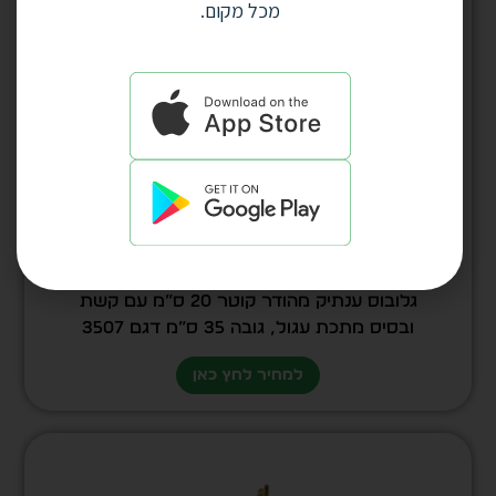
מכל מקום.
גלובוס ענתיק מהודר קוטר 20 ס”מ עם קשת
ובסיס מתכת עגול, גובה 35 ס”מ דגם 3507
למחיר לחץ כאן