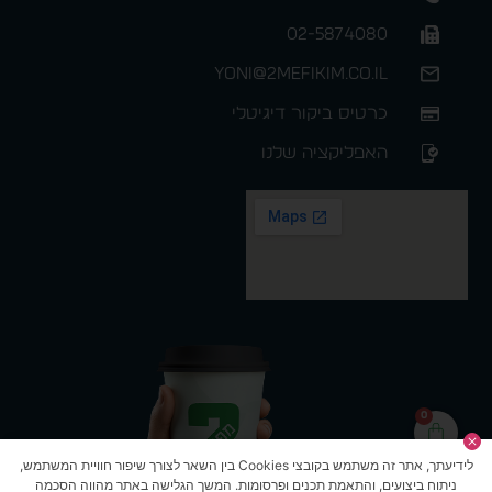
02-5874080
yoni@2mefikim.co.il
כרטיס ביקור דיגיטלי
האפליקציה שלנו
0
לידיעתך, אתר זה משתמש בקובצי Cookies בין השאר לצורך שיפור חוויית המשתמש,
ניתוח ביצועים, והתאמת תכנים ופרסומות. המשך הגלישה באתר מהווה הסכמה