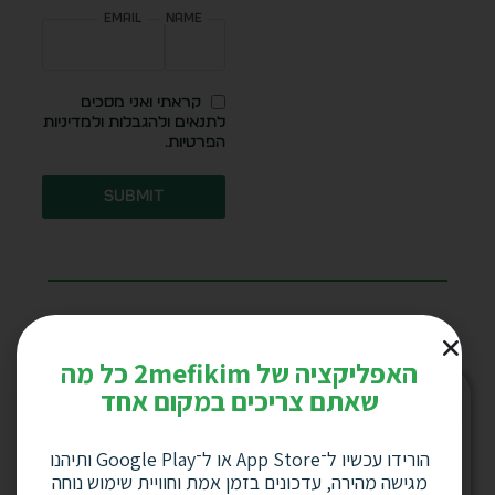
Email
Name
קראתי ואני מסכים
לתנאים ולהגבלות ולמדיניות
הפרטיות.
Submit
מוצרים מקושרים
האפליקציה של 2mefikim כל מה
שאתם צריכים במקום אחד
המלאי אזל
הורידו עכשיו ל־App Store או ל־Google Play ותיהנו
מגישה מהירה, עדכונים בזמן אמת וחוויית שימוש נוחה