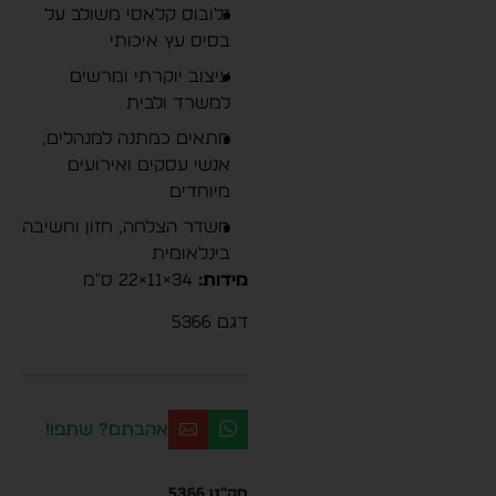
גלובוס קלאסי משולב על
בסיס עץ איכותי
עיצוב יוקרתי ומרשים
למשרד ולבית
מתאים כמתנה למנהלים,
אנשי עסקים ואירועים
מיוחדים
משדר הצלחה, חזון וחשיבה
בינלאומית
מידות:
34×11×22 ס״מ
דגם 5366
אהבתם? שתפו!
מק"ט
5366