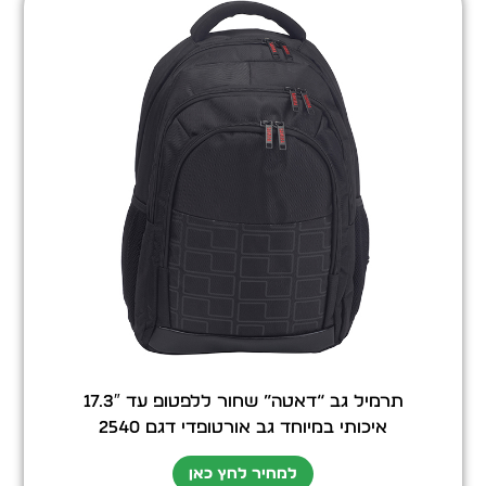
תרמיל גב “דאטה” שחור ללפטופ עד 17.3″
איכותי במיוחד גב אורטופדי דגם 2540
למחיר לחץ כאן