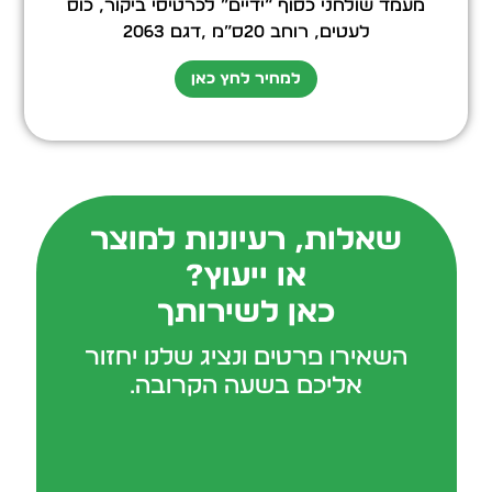
מעמד שולחני כסוף “ידיים” לכרטיסי ביקור, כוס
לעטים, רוחב 20ס”מ ,דגם 2063
למחיר לחץ כאן
שאלות, רעיונות למוצר
או ייעוץ?
כאן לשירותך
השאירו פרטים ונציג שלנו יחזור
אליכם בשעה הקרובה.