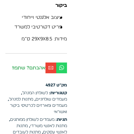
ביקור
עיצוב אלגנטי וייחודי
פריט דקורטיבי למשרד
מידות: 29x9x8.5 ס”מ
אהבתם? שתפו!
מק"ט
4927
קטגוריות:
לשולחן המנהל
,
מעמדים שולחניים
,
מתנות למנהל
,
מעמדים ומארזים לכרטיסי ביקור
ואשראי
תגיות:
מעמדים לשולחן ממותגים
,
מתנות לאנשי משרדי
,
מתנות
לאנשי עסקים
,
מתנות לעובדים