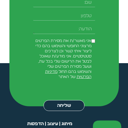
שם
טלפון
-field_aaf7f3c
הודעה
אני מאשר/ת את מסירת הפרטים
מרצוני החופשי והשימוש בהם כדי
ליצור איתי קשר וכן לצרכים
סטטיסטיים. אני מודע/ת שאוכל
לבטל את הרישום שלי בכל עת,
ושעל מסירת הפרטים שלי
והשימוש בהם תחול
מדיניות
הפרטיות
של האתר
Alternative:
שליחה
מיתוג | עיצוב | הדפסות