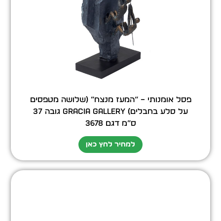
פסל אומנותי – “המעז מנצח” (שלושה מטפסים
על סלע בחבלים) GRACIA GALLERY גובה 37
ס”מ דגם 3678
למחיר לחץ כאן