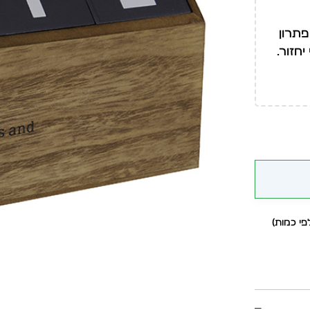
פתרון
חזור.
י כמות)