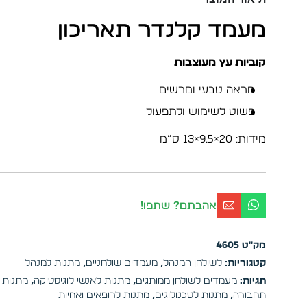
מעמד קלנדר תאריכון
קוביות עץ מעוצבות
מראה טבעי ומרשים
פשוט לשימוש ולתפעול
מידות: 20×9.5×13 ס”מ
אהבתם? שתפו!
מק"ט
4605
קטגוריות:
לשולחן המנהל
,
מעמדים שולחניים
,
מתנות למנהל
תגיות:
מעמדים לשולחן ממותגים
,
מתנות לאנשי לוגיסטיקה
,
מתנות 
תחבורה
,
מתנות לטכנולוגים
,
מתנות לרופאים ואחיות