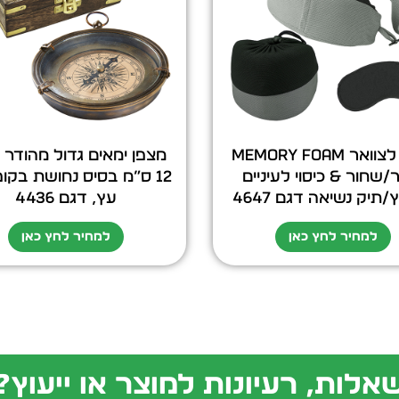
כרית לצוואר MEMORY FOAM
מצפן ימאים גדול מהודר 
/שחור & כיסוי לעיניים
12 ס”מ בסיס נחושת בק
תיק נשיאה דגם 4647
עץ, דגם 4436
למחיר לחץ כאן
למחיר לחץ כאן
אלות, רעיונות למוצר או ייעוץ?