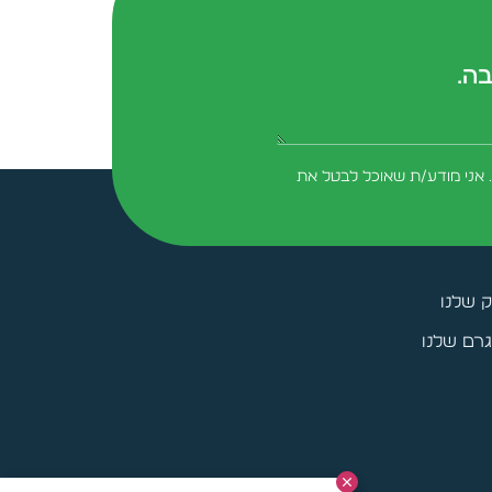
בה.
form-field-field_aaf7f3c
 אני מודע/ת שאוכל לבטל את
ק שלנו
רם שלנו