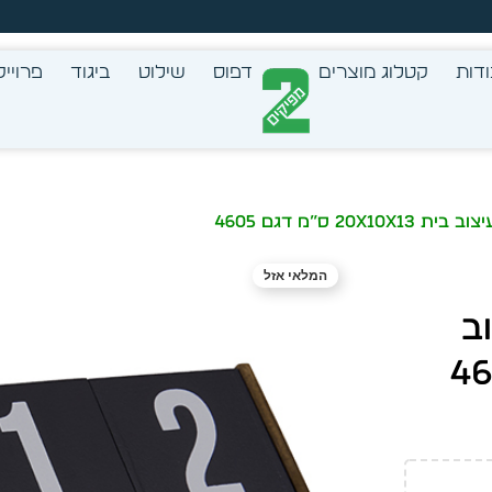
זמן מיידית מתוך מלאי קיים
דות
קטלוג מוצרים
דפוס
שילוט
ביגוד
פרוייק
2 ס”מ דגם 4605
המלאי אזל
ב