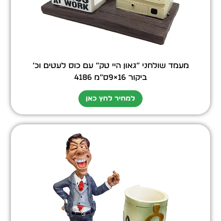
מעמד שולחני “גאון היי טק” עם כוס לעטים וכ’
ביקור 16×9ס”מ 4186
למחיר לחץ כאן