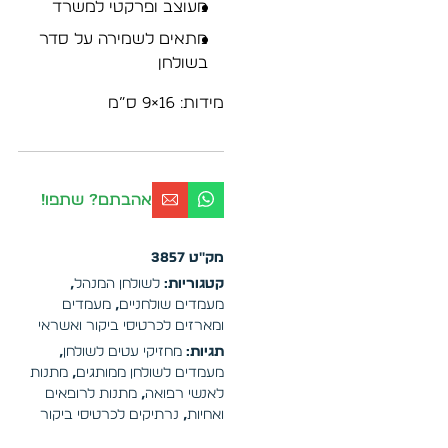
מעוצב ופרקטי למשרד
מתאים לשמירה על סדר
בשולחן
מידות: 16×9 ס”מ
אהבתם? שתפו!
מק"ט
3857
קטגוריות:
לשולחן המנהל
,
מעמדים שולחניים
,
מעמדים
ומארזים לכרטיסי ביקור ואשראי
תגיות:
מחזיקי עטים לשולחן
,
מעמדים לשולחן ממותגים
,
מתנות
לאנשי רפואה
,
מתנות לרופאים
ואחיות
,
נרתיקים לכרטיסי ביקור