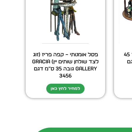
גלובוס בר רצפתי קוטר 45
פסל אומנותי – קפה פריז (זוג
 דגם
לצד שולחן שותים יין) GRACIA
GALLERY גובה 35 ס”מ דגם
3456
למחיר לחץ כאן