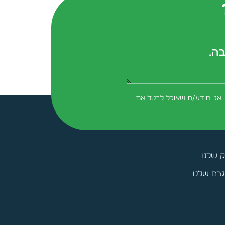
בה.
form-field-field_aaf7f3c
 אני מודע/ת שאוכל לבטל את
ק שלנו
רם שלנו