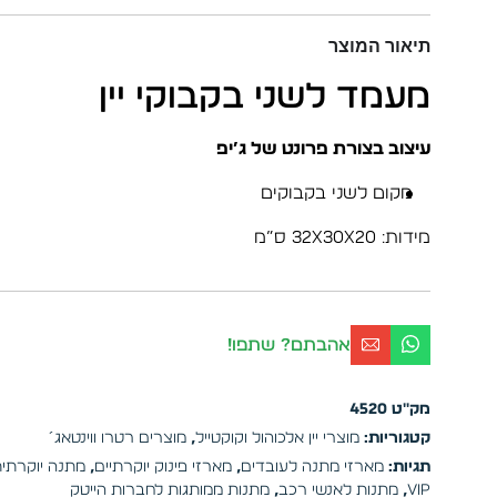
תיאור המוצר
מעמד לשני בקבוקי יין
עיצוב בצורת פרונט של ג’יפ
מקום לשני בקבוקים
מידות: 32x30x20 ס”מ
אהבתם? שתפו!
מק"ט
4520
קטגוריות:
מוצרי יין אלכוהול וקוקטייל
,
מוצרים רטרו ווינטאג´
תגיות:
מארזי מתנה לעובדים
,
מארזי פינוק יוקרתיים
,
מתנה יוקרתית
VIP
,
מתנות לאנשי רכב
,
מתנות ממותגות לחברות הייטק