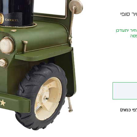
ר סופי
 ₪ | המחיר יתעדכן
פסה
י כמות)