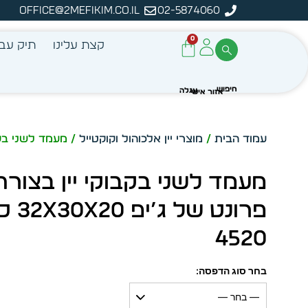
office@2mefikim.co.il
02-5874060
ה
0
קצת עלינו
תיק עבו
עמוד הבית
/
מוצרי יין אלכוהול וקוקטייל
/ מעמד לשני בקבוקי יי
מעמד לשני בקבוקי יין בצורת
פרונט של ג’י
4520
בחר סוג הדפסה:
— בחר —