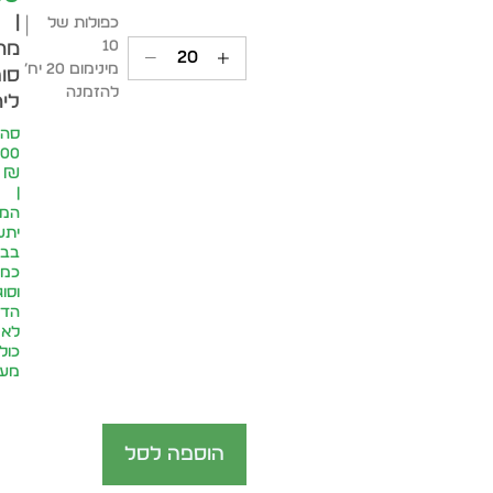
|
כפולות של
10
מח
מינימום 20 יח׳
סופ
להזמנה
ליח
סה״
.00
₪
|
המח
יתע
בבח
כמו
וסוג
הדפ
לא
כול
מע״
הוספה לסל