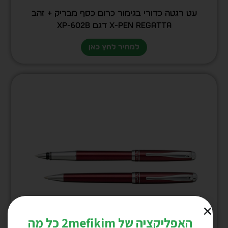
עט רגטה כדורי בגימור כרום כסף מבריק + זהב
X-Pen Regatta דגם XP-602b
למחיר לחץ כאן
האפליקציה של 2mefikim כל מה