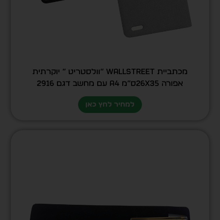
מכתביית Wallstreet “וולסטריט ” יוקרתית
אפורה 26X35ס”מ A4 עם מחשב דגם 2916
למחיר לחץ כאן