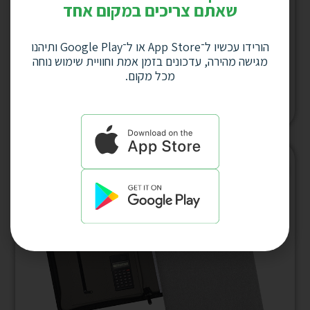
שאתם צריכים במקום אחד
הורידו עכשיו ל־App Store או ל־Google Play ותיהנו
מגישה מהירה, עדכונים בזמן אמת וחוויית שימוש נוחה
עט נובו לכה בורדו X-Pen NOVO דגם XP-145
מכל מקום.
למחיר לחץ כאן
המלאי אזל
המלאי אזל