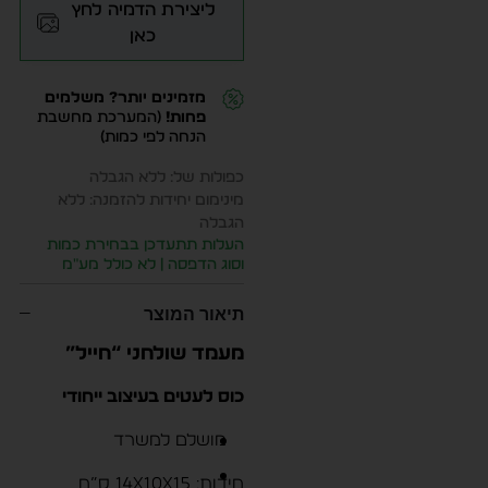
ליצירת הדמיה לחץ
כאן
מזמינים יותר? משלמים
פחות!
(המערכת מחשבת
הנחה לפי כמות)
כפולות של: ללא הגבלה
מינימום יחידות להזמנה: ללא
הגבלה
העלות תתעדכן בבחירת כמות
וסוג הדפסה | לא כולל מע״מ
תיאור המוצר
מעמד שולחני “חייל”
כוס לעטים בעיצוב ייחודי
מושלם למשרד
מידות: 14x10x15 ס”מ