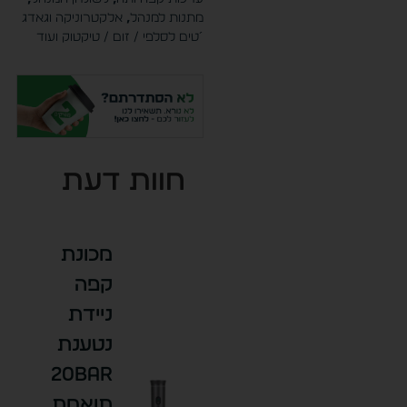
מתנות למנהל
,
אלקטרוניקה וגאדג
´טים לסלפי / זום / טיקטוק ועוד
חוות דעת
מכונת
קפה
ניידת
נטענת
20Bar
תואמת