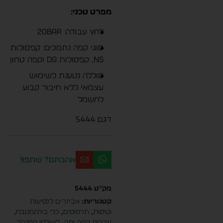
מפרט טכני:
לחץ עבודה: 20Bar
סוגי קפה נתמכים: קפסולות
NS, קפסולות DG וקפה טחון
סוללה נטענת לשימוש
עצמאי ללא חיבור קבוע
לחשמל
דגם 5444
אהבתם? שתפו!
מק"ט
5444
קטגוריות:
אביזרים לנסיעות
וטיסות
,
תרמוסים
,
כלי בית/מטבח
,
ערכות קפה ותה
,
לשולחן המנהל
,