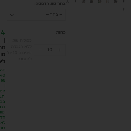
בחר סוג הדפסה:
— בחר —
84
|
כפולות של:
ללא הגבלה
מח
מינימום 10 יח׳
סופ
להזמנה
ליח
סה״
.40
₪
|
המח
יתע
בבח
כמו
וסוג
הדפ
לא
כול