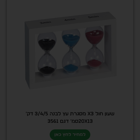
שעון חול X3 מסגרת עץ לבנה 3/4/5 דק’
20X13סמ’ דגם 3561
למחיר לחץ כאן