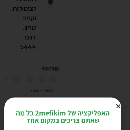
קפסולות
וקפה
טחון.
דגם
5444
*
Rating
Your review
האפליקציה של 2mefikim כל מה
שאתם צריכים במקום אחד