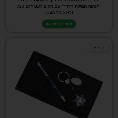
“חמסה תפילת הדרך” עם מקום לעט דגם 720
(לא כולל העט)
למחיר לחץ כאן
המלאי אזל