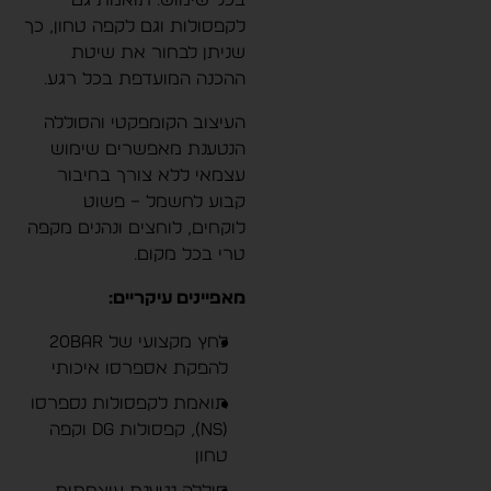
לקפסולות וגם לקפה טחון, כך
שניתן לבחור את שיטת
ההכנה המועדפת בכל רגע.
העיצוב הקומפקטי והסוללה
הנטענת מאפשרים שימוש
עצמאי ללא צורך בחיבור
קבוע לחשמל – פשוט
לוקחים, לוחצים ונהנים מקפה
טרי בכל מקום.
מאפיינים עיקריים:
לחץ מקצועי של 20Bar
להפקת אספרסו איכותי
תואמת לקפסולות נספרסו
(NS), קפסולות DG וקפה
טחון
סוללה נטענת עוצמתית