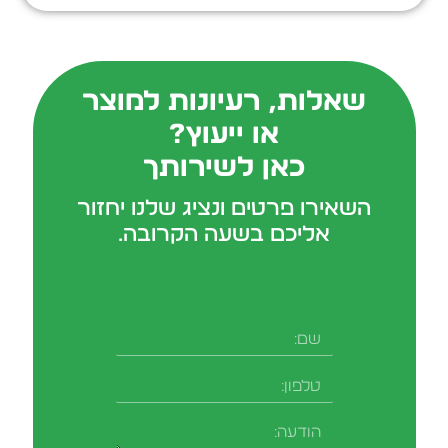
שאלות, רעיונות למוצר
או ייעוץ?
כאן לשירותך
השאירו פרטים ונציג שלנו יחזור
אליכם בשעה הקרובה.
שם
טלפון
-field_aaf7f3c
הודעה