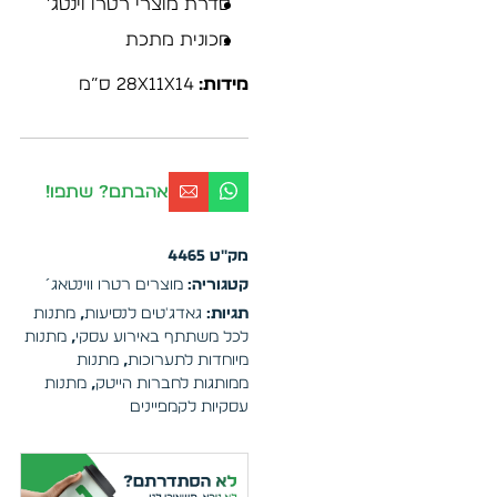
סדרת מוצרי רטרו וינטג’
מכונית מתכת
מידות:
28x11x14 ס”מ
אהבתם? שתפו!
מק"ט
4465
קטגוריה:
מוצרים רטרו ווינטאג´
תגיות:
גאדג'טים לנסיעות
,
מתנות
לכל משתתף באירוע עסקי
,
מתנות
מיוחדות לתערוכות
,
מתנות
ממותגות לחברות הייטק
,
מתנות
עסקיות לקמפיינים