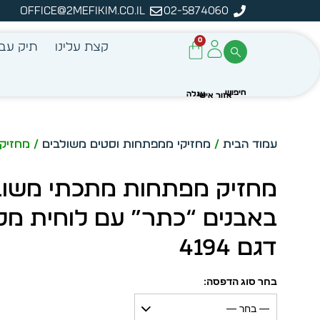
office@2mefikim.co.il
02-5874060
ה
0
קצת עלינו
תיק עבו
עמוד הבית
/
מחזיקי ממפתחות וסטים משולבים
/ מחזיק 
מחזיק מפתחות מתכתי משו
באבנים “כתר” עם לוחית מל
דגם 4194
בחר סוג הדפסה:
— בחר —