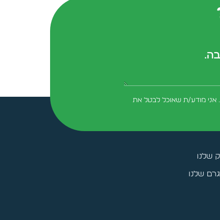
בה.
form-field-field_aaf7f3c
 אני מודע/ת שאוכל לבטל את
ק שלנו
רם שלנו