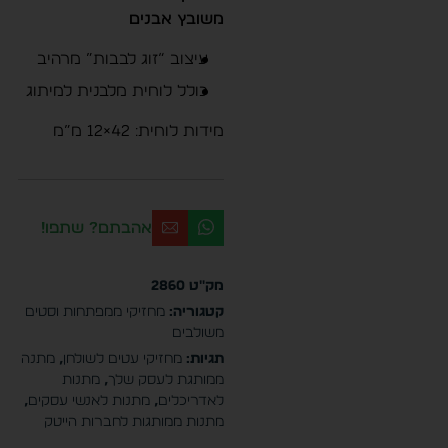
משובץ אבנים
עיצוב “זוג לבבות” מרהיב
כולל לוחית מלבנית למיתוג
מידות לוחית: 42×12 מ”מ
אהבתם? שתפו!
מק"ט
2860
קטגוריה:
מחזיקי ממפתחות וסטים
משולבים
תגיות:
מחזיקי עטים לשולחן
,
מתנה
ממותגת לעסק שלך
,
מתנות
לאדריכלים
,
מתנות לאנשי עסקים
,
מתנות ממותגות לחברות הייטק