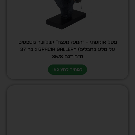
פסל אומנותי – “המעז מנצח” (שלושה מטפסים
על סלע בחבלים) GRACIA GALLERY גובה 37
ס”מ דגם 3678
למחיר לחץ כאן