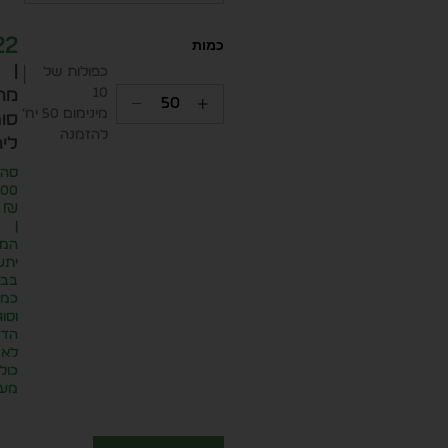
22
|
כפולות של
10
מח
מינימום 50 יח׳
סופ
להזמנה
ליח
סה״
.00
₪
|
המח
יתע
בבח
כמו
וסוג
הדפ
לא
כול
מע״