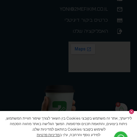
yoni@2mefikim.co.il
כרטיס ביקור דיגיטלי
האפליקציה שלנו
0
לידיעתך, אתר זה משתמש בקובצי Cookies בין השאר לצורך שיפור חוויית המשתמש,
ניתוח ביצועים, והתאמת תכנים ופרסומות. המשך הגלישה באתר מהווה הסכמה
לשימוש בקובצי Cookies בהתאם למדיניות שלנו.
למידע נוסף והרחבה, עי/י ב
מדיניות פרטיות