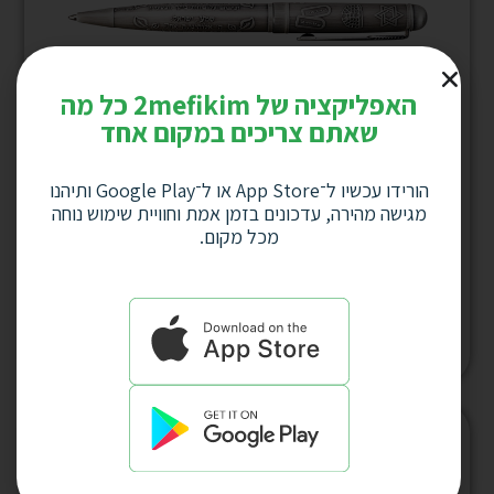
האפליקציה של 2mefikim כל מה
שאתם צריכים במקום אחד
הורידו עכשיו ל־App Store או ל־Google Play ותיהנו
מגישה מהירה, עדכונים בזמן אמת וחוויית שימוש נוחה
מכל מקום.
עט תבליט “שמע ישראל” פיוטר דגם 2375
למחיר לחץ כאן