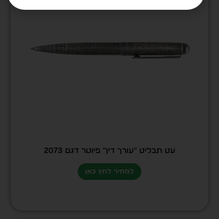
עט תבליט “עורך דין” פיוטר דגם 2073
למחיר לחץ כאן