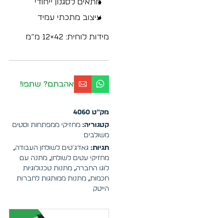
מתאים לסגנון ייחודי
עיצוב מתכתי עמיד
מידות לוחית: 42×12 מ”מ
אהבתם? שתפו!
מק"ט
4060
קטגוריה:
מחזיקי ממפתחות וסטים
משולבים
תגיות:
גאדג'טים לשולחן העבודה
,
מחזיקי עטים לשולחן
,
מתנה עם
לוגו החברה
,
מתנות טכנולוגיות
חכמות
,
מתנות ממותגות לחברות
הייטק