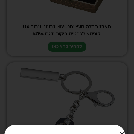
מארז מתנה מעץ GIVONY גבעוני עבור עט
וקופסא לכרטיס ביקור. דגם 4764
למחיר לחץ כאן