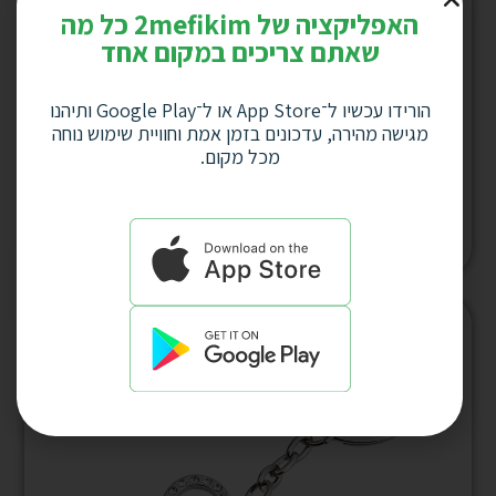
האפליקציה של 2mefikim כל מה
שאתם צריכים במקום אחד
הורידו עכשיו ל־App Store או ל־Google Play ותיהנו
מגישה מהירה, עדכונים בזמן אמת וחוויית שימוש נוחה
מכל מקום.
מחזיק מפתחות כפכף עם לוחית לחריטה דגם
5262
למחיר לחץ כאן