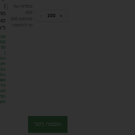
|
כפולות של
100
מח
מינימום 100
סופ
יח׳ להזמנה
ליח
סה״
.00
₪
|
המח
יתע
בבח
כמו
וסוג
הדפ
לא
כול
מע״
הוספה לסל