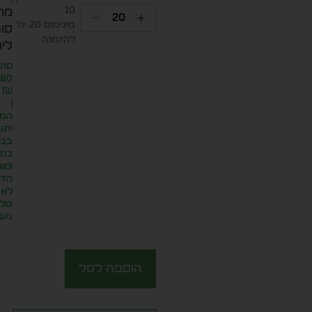
10
מח
מינימום 20 יח׳
סופ
להזמנה
ליח
סה״
.80
₪
|
המח
יתע
בבח
כמו
וסוג
הדפ
לא
כול
מע״
הוספה לסל