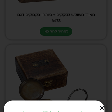
מארז משולש לפקקים + פותחן בקבוקים דגם
4478
למחיר לחץ כאן