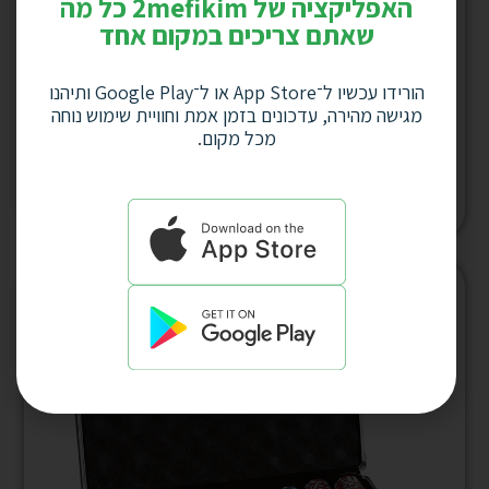
האפליקציה של 2mefikim כל מה
שאתם צריכים במקום אחד
הורידו עכשיו ל־App Store או ל־Google Play ותיהנו
מגישה מהירה, עדכונים בזמן אמת וחוויית שימוש נוחה
מצפן כיס נחושת וזכוכית “מרקו פולו” בקוטר 7
מכל מקום.
ס”מ עם שרשרת דגם 3645
למחיר לחץ כאן