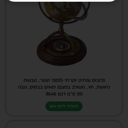
גלובוס ענתיק יוקרתי 15סמ’ קוטר, טבעות
נחושת, חץ, משולב במצפן ימאים בבסיס, גובה
30 ס”מ דגם 3646
למחיר לחץ כאן