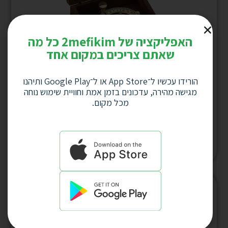
האפליקציה של 2mefikim כל מה
שאתם צריכים במקום אחד
הורידו עכשיו ל־App Store או ל־Google Play ותיהנו
מגישה מהירה, עדכונים בזמן אמת וחוויית שימוש נוחה
מצפן נלסון בשילוב שעון שמש מהודר קוטר 7
מכל מקום.
ס”מ,מארז עץ, דגם 3212
למחיר לחץ כאן