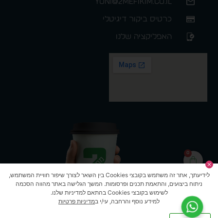
yoni@2mefikim.co.il
כרטיס ביקור דיגיטלי
האפליקציה שלנו
0
לידיעתך, אתר זה משתמש בקובצי Cookies בין השאר לצורך שיפור חוויית המשתמש,
ניתוח ביצועים, והתאמת תכנים ופרסומות. המשך הגלישה באתר מהווה הסכמה
לשימוש בקובצי Cookies בהתאם למדיניות שלנו.
למידע נוסף והרחבה, עי/י ב
מדיניות פרטיות