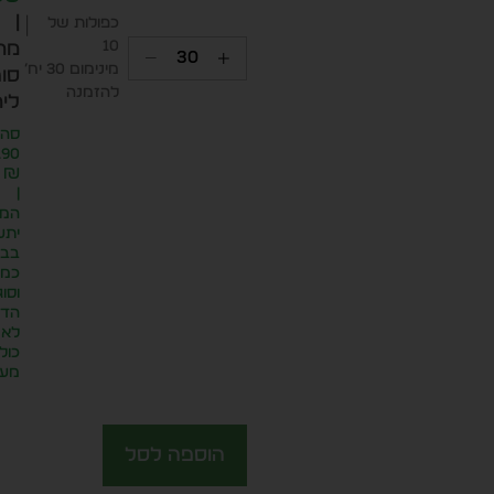
|
כפולות של
10
מח
מינימום 30 יח׳
סופ
להזמנה
ליח
סה״
.90
₪
|
המח
יתע
בבח
כמו
וסוג
הדפ
לא
כול
מע״
הוספה לסל